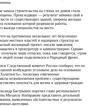
ронина.
е начала строительства на стенах их домов стали
рещины. Происходящее — результат забивки свай в
зости от существующих зданий, уверены жильцы.
 на основании которой разрешили работы,
ез выхода специалистов на место.
 что на протяжении нескольких лет безуспешно
акции местных властей и надзорных структур на
асный жилищный проект: писали заявления,
ращались в прокуратуру и администрацию. Однако
 получали лишь отписки, пока, как говорится, «гром
ме людей позже подключился и Народный фронт.
иси Следственный комитет России сообщил, что по
ушений возбуждено уголовное дело на основании
Халатность», поскольку озвученные
факты возникновения проблем с существующими
ставлять опасность для жизни и здоровья граждан.
ксандр Бастрыкин поручил главе регионального
тва Михаилу Нибаракову представить детальный
ования, выявленных обстоятельствах и результатах
ученных жителями.