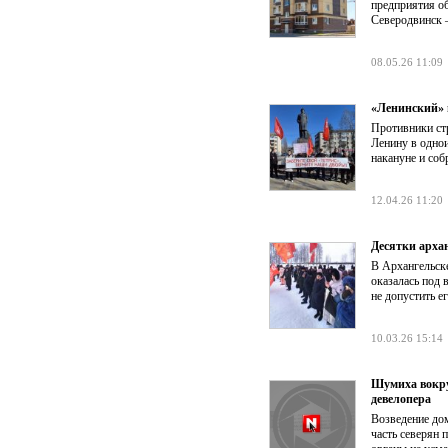
предприятия о
Северодвинск 
08.05.26 11:09
«Ленинский» 
Противники ст
Ленину в однои
накануне и соб
12.04.26 11:20
Десятки арха
В Архангельск
оказалась под 
не допустить е
10.03.26 15:14
Шумиха вокру
девелопера
Возведение до
часть северян 