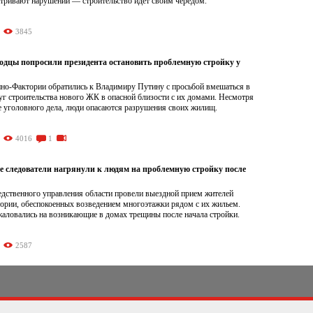
атривают нарушений — строительство идет своим чередом.
3845
одцы попросили президента остановить проблемную стройку у
но-Фактории обратились к Владимиру Путину с просьбой вмешаться в
г строительства нового ЖК в опасной близости с их домами. Несмотря
е уголовного дела, люди опасаются разрушения своих жилищ.
4016
1
е следователи нагрянули к людям на проблемную стройку после
едственного управления области провели выездной прием жителей
ории, обеспокоенных возведением многоэтажки рядом с их жильем.
жаловались на возникающие в домах трещины после начала стройки.
2587