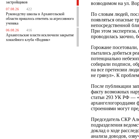
застройщиков
возводимом на ул. Во
07.08.26
422
По словам людей, посл
Руководству школы в Архангельской
области пришлось ответить за агрессивного
появляться опасные т
ученика
непосредственной бли
При этом экспертиза,
06.08.26
416
Архангельские власти исключили закрытие
проводилась заочно, б
хоккейного клуба «Водник»
Горожане посетовали,
пытались добиться ре
потенциально небезоп
собирали подписи, об
на все претензии люди
не грянул». К пробле
После публикации зап
факту возможных нар
статьи 293 УК РФ — «
архангелогородцами 
строениями могут пред
Председатель СКР Але
подразделения ведомс
доклад о ходе расслед
анализа доводов, озв