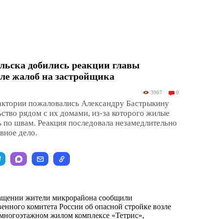
льска добились реакции главы
ле жалоб на застройщика
3967
0
ктории пожаловались Александру Бастрыкину
ьство рядом с их домами, из-за которого жилые
ь по швам. Реакция последовала незамедлительно
вное дело.
ащении жители микрорайона сообщили
енного комитета России об опасной стройке возле
о многоэтажном жилом комплексе «Тетрис»,