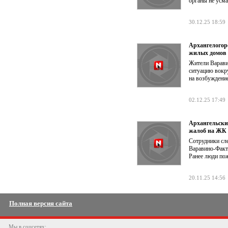
органы не усм
30.12.25 18:59
Архангелогор
жилых домов
Жители Варави
ситуацию вокру
на возбуждени
02.12.25 17:49
Архангельски
жалоб на ЖК
Сотрудники сл
Варавино-Факт
Ранее люди по
20.11.25 14:56
Полная версия сайта
Мы в соцсетях: