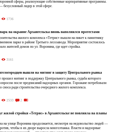
боронной сферы, реализующие собственные корпоративные программы.
— безусловный лидер в этой сфере.
1736
парк на окраине Архангельска вновь наполнился протестами
роительства жилого комплекса «Тетрис» вышли на пикет к памятнику
менном парке в районе Третьего лесозавода. Мероприятие состоялось
рало жителей домов по ул. Воронина, где идет стройка.
3161
нгелогородцев вышли на митинг в защиту Центрального рынка
е прошел митинг в поддержку Центрального рынка, судьба которого
вопросом после предписаний надзорных органов. Горожане потребовали
го сноса ради строительства очередного жилого комплекса.
2533
2
г жилой стройки «Тетрис» в Архангельске не повлияла на планы
ма на улице Воронина продолжается, несмотря на недовольство людей —
против, чтобы в их дворе выросла многоэтажка. Власти и надзорные