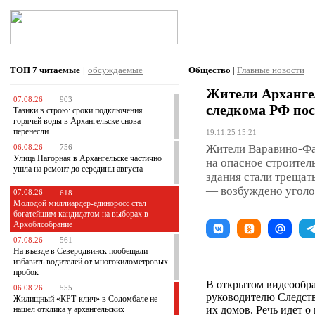
ТОП 7
читаемые
|
обсуждаемые
Общество
|
Главные новости
Жители Арханге
07.08.26
903
следкома РФ пос
Тазики в строю: сроки подключения
горячей воды в Архангельске снова
перенесли
19.11.25 15:21
Жители Варавино-Фа
06.08.26
756
Улица Нагорная в Архангельске частично
на опасное строител
ушла на ремонт до середины августа
здания стали трещат
— возбуждено уголо
07.08.26
618
Молодой миллиардер-единоросс стал
богатейшим кандидатом на выборах в
Архоблсобрание
07.08.26
561
На въезде в Северодвинск пообещали
избавить водителей от многокилометровых
пробок
В открытом видеообр
06.08.26
555
руководителю Следств
Жилищный «КРТ-клич» в Соломбале не
их домов. Речь идет 
нашел отклика у архангельских