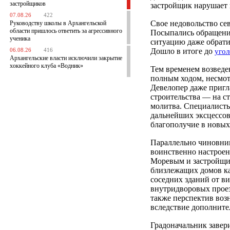
застройщиков
застройщик нарушает 
07.08.26
422
Свое недовольство сев
Руководству школы в Архангельской
области пришлось ответить за агрессивного
Посыпались обращени
ученика
ситуацию даже обрати
Дошло в итоге до
06.08.26
416
угол
Архангельские власти исключили закрытие
хоккейного клуба «Водник»
Тем временем возвед
полным ходом, несмот
Девелопер даже пригл
строительства — на с
молитва. Специалисты
дальнейших эксцессов
благополучие в новых
Параллельно чиновник
воинственно настроен
Моревым и застройщик
близлежащих домов ка
соседних зданий от ви
внутридворовых проез
также перспектив воз
вследствие дополните
Градоначальник завери