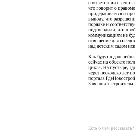
соответствии с генпл
что говорит о правом
придерживается и про
выводу, что разрешен
порядке и соответств
подтвердили, что пр
коммуникациям не буд
освещение для соседн
над детским садом и
Как будут в дальнейш
сейчас на объекте по
цикла. На пустыре, гд
через несколько лет п
портала ГдеНовострой
Завершить строительс
Есть о чём рассказать