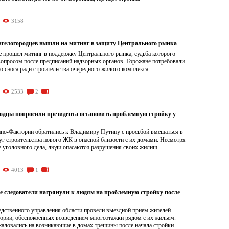
3158
нгелогородцев вышли на митинг в защиту Центрального рынка
е прошел митинг в поддержку Центрального рынка, судьба которого
вопросом после предписаний надзорных органов. Горожане потребовали
го сноса ради строительства очередного жилого комплекса.
2533
2
одцы попросили президента остановить проблемную стройку у
но-Фактории обратились к Владимиру Путину с просьбой вмешаться в
г строительства нового ЖК в опасной близости с их домами. Несмотря
е уголовного дела, люди опасаются разрушения своих жилищ.
4013
1
е следователи нагрянули к людям на проблемную стройку после
едственного управления области провели выездной прием жителей
ории, обеспокоенных возведением многоэтажки рядом с их жильем.
жаловались на возникающие в домах трещины после начала стройки.