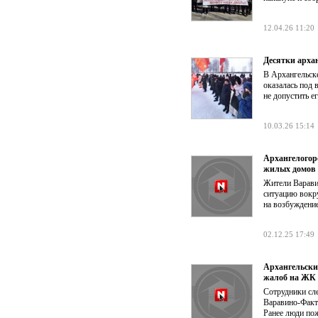
12.04.26 11:20
Десятки арха
В Архангельск
оказалась под 
не допустить е
10.03.26 15:14
Архангелогор
жилых домов
Жители Варави
ситуацию вокру
на возбуждени
02.12.25 17:49
Архангельски
жалоб на ЖК
Сотрудники сл
Варавино-Факт
Ранее люди по