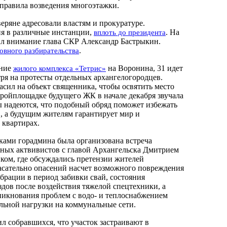
правила возведения многоэтажки.
еряне адресовали властям и прокуратуре.
я в различные инстанции,
. На
вплоть до президента
л внимание глава СКР Александр Бастрыкин.
.
овного разбирательства
ение
на Воронина, 31 идет
жилого комплекса «Тетрис»
ря на протесты отдельных архангелогородцев.
асил на объект священника, чтобы освятить место
тройплощадке будущего ЖК в начале декабря звучала
 надеются, что подобный обряд поможет избежать
, а будущим жителям гарантирует мир и
 квартирах.
ами горадмина была организована встреча
ных актвивистов с главой Архангельска Дмитрием
ом, где обсуждались претензии жителей
сательно опасений насчет возможного повреждения
брации в период забивки свай, состояния
дов после воздействия тяжелой спецтехники, а
никнования проблем с водо- и теплоснабжением
льной нагрузки на коммунальные сети.
л собравшихся, что участок застраивают в