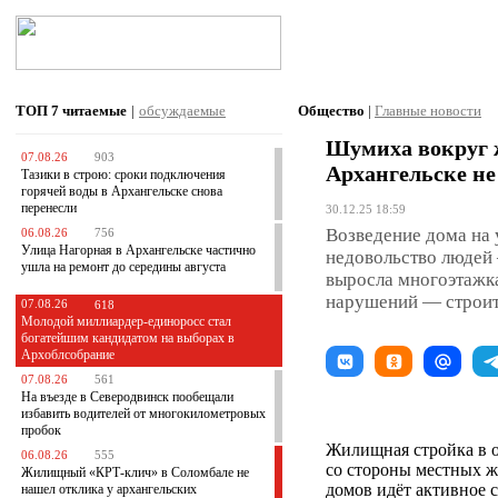
ТОП 7
читаемые
|
обсуждаемые
Общество
|
Главные новости
Шумиха вокруг 
07.08.26
903
Архангельске не
Тазики в строю: сроки подключения
горячей воды в Архангельске снова
перенесли
30.12.25 18:59
Возведение дома на 
06.08.26
756
Улица Нагорная в Архангельске частично
недовольство людей 
ушла на ремонт до середины августа
выросла многоэтажка
нарушений — строит
07.08.26
618
Молодой миллиардер-единоросс стал
богатейшим кандидатом на выборах в
Архоблсобрание
07.08.26
561
На въезде в Северодвинск пообещали
избавить водителей от многокилометровых
пробок
Жилищная стройка в 
06.08.26
555
со стороны местных жи
Жилищный «КРТ-клич» в Соломбале не
домов идёт активное с
нашел отклика у архангельских