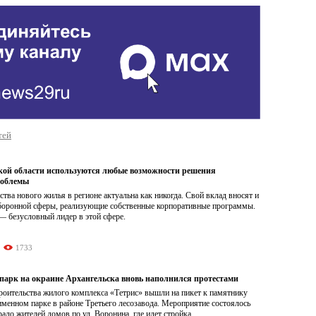
тей
кой области используются любые возможности решения
облемы
ства нового жилья в регионе актуальна как никогда. Свой вклад вносят и
боронной сферы, реализующие собственные корпоративные программы.
— безусловный лидер в этой сфере.
1733
парк на окраине Архангельска вновь наполнился протестами
роительства жилого комплекса «Тетрис» вышли на пикет к памятнику
менном парке в районе Третьего лесозавода. Мероприятие состоялось
рало жителей домов по ул. Воронина, где идет стройка.