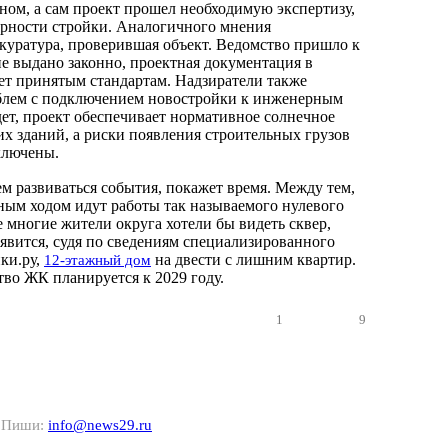
аном, а сам проект прошел необходимую экспертизу,
ерности стройки. Аналогичного мнения
куратура, проверившая объект. Ведомство пришло к
ие выдано законно, проектная документация в
ует принятым стандартам. Надзиратели также
облем с подключением новостройки к инженерным
ет, проект обеспечивает нормативное солнечное
их зданий, а риски появления строительных грузов
сключены.
ем развиваться события, покажет время. Между тем,
лным ходом идут работы так называемого нулевого
е многие жители округа хотели бы видеть сквер,
оявится, судя по сведениям специализированного
ки.ру,
на двести с лишним квартир.
12-этажный дом
тво ЖК планируется к 2029 году.
1
9
? Пиши:
info@news29.ru