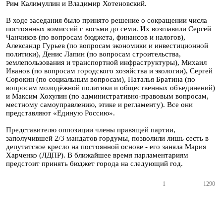
Рим Калимуллин и Владимир Хотеновский.
В ходе заседания было принято решение о сокращении числа
постоянных комиссий с восьми до семи. Их возглавили Сергей
Чанчиков (по вопросам бюджета, финансов и налогов),
Александр Гурьев (по вопросам экономики и инвестиционной
политики), Денис Лапин (по вопросам строительства,
землепользования и транспортной инфраструктуры), Михаил
Иванов (по вопросам городского хозяйства и экологии), Сергей
Сорокин (по социальным вопросам), Наталья Братина (по
вопросам молодёжной политики и общественных объединений)
и Максим Хохулин (по административно-правовым вопросам,
местному самоуправлению, этике и регламенту). Все они
представляют «Единую Россию».
Представителю оппозиции члены правящей партии,
заполучившей 2/3 мандатов гордумы, позволили лишь сесть в
депутатское кресло на постоянной основе - его заняла Мария
Харченко (ЛДПР). В ближайшее время парламентариям
предстоит принять бюджет города на следующий год.
1
1290