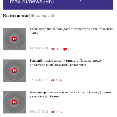
Новости по теме
|
Лента новостей
Елена Кудряшова покидает пост ректора архангельского
САФУ
14.05.24 14:39
7884
3
Бывший «молодежный» министр Поморья после
«полетов» вновь оказалась в политике
02.03.18 11:15
5118
Бывший архангельский министр спорта Елена Доценко
увлеклась полётами
16.11.17 15:28
9265