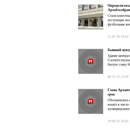
Определилась
Архоблсобра
Стали известны
пустующие мест
футбольная ко
21.07.26 19:03
Бывший центр
Здание централ
Соответствующ
былую славу б
08.11.25 23:39
Глава Арханг
срок
Обозначились 
вошёл в число 
муниципальног
29.09.25 16:45