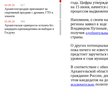
года. Цифры утвержд
04.08.26
417
на 15 июня, начнется
Архангелогородцев приглашают на
процессом выдвижени
спортивный праздник с дронами, ГТО и
хоккеем
Напомним, о своем на
05.08.26
394
региона заявил в ход
Архангельские единороссы остались без
Владмиром Путиным д
кандидата-одномандатника на выборах в
получив
Госдуму
одобрительн
страны.
О других потенциальн
пока ничего не извест
предстоит заручиться
уровня и глав муницип
В соответствии с обн
Архангельской област
гражданин России, дос
этом кандидатов на д
политич
исключительно