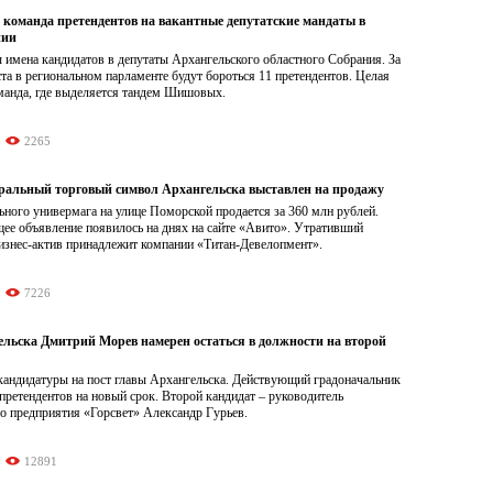
 команда претендентов на вакантные депутатские мандаты в
нии
 имена кандидатов в депутаты Архангельского областного Собрания. За
а в региональном парламенте будут бороться 11 претендентов. Целая
манда, где выделяется тандем Шишовых.
2265
альный торговый символ Архангельска выставлен на продажу
ьного универмага на улице Поморской продается за 360 млн рублей.
ее объявление появилось на днях на сайте «Авито». Утративший
изнес-актив принадлежит компании «Титан-Девелопмент».
7226
ельска Дмитрий Морев намерен остаться в должности на второй
кандидатуры на пост главы Архангельска. Действующий градоначальник
претендентов на новый срок. Второй кандидат – руководитель
о предприятия «Горсвет» Александр Гурьев.
12891