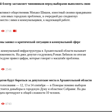
й блогер заставляет чиновников перед выборами выполнять свою
ктивист-общественник Михаил Шишов, известный своими правдивыми
 или иных городских проблемах, в очередной раз сподвигнул
вмести с ними и коммунальщиков, к надлежащей работе.
2718
умы заявил о критической ситуации в коммунальной сфере
а коммунальной инфраструктуры в Архангельской области вызывает
покоенность. На днях депутат-госдумовец Роман Лябихов по итогам
Госдуме привел цифры, которые говорят о масштабе проблемы.
2546
атов будут бороться за депутатские места в Архангельской области
 голосования — 12, 13 и 14 сентября — в Поморье помимо выборов
остоятся довыборы в городскую Думу и областное Собрание. На два
ата претендуют в общей сложности 10 человек.
6743