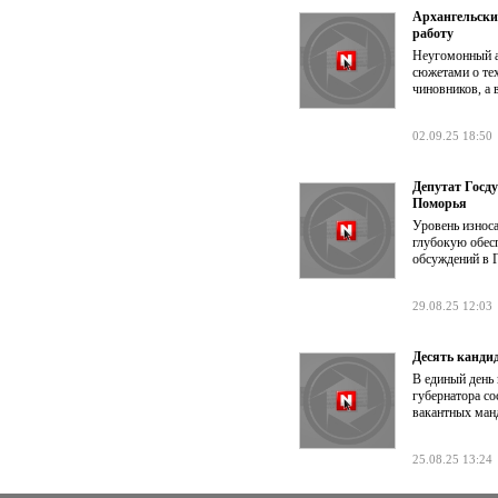
Архангельски
работу
Неугомонный а
сюжетами о тех
чиновников, а 
02.09.25 18:50
Депутат Госд
Поморья
Уровень износ
глубокую обес
обсуждений в 
29.08.25 12:03
Десять кандид
В единый день
губернатора с
вакантных манд
25.08.25 13:24