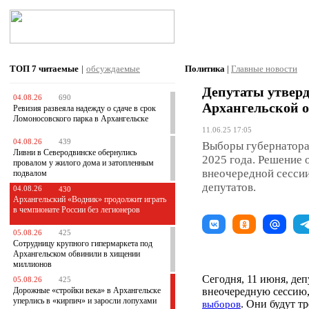
ТОП 7
читаемые
|
обсуждаемые
Политика
|
Главные новости
Депутаты утверд
04.08.26
690
Архангельской о
Ревизия развеяла надежду о сдаче в срок
Ломоносовского парка в Архангельске
11.06.25 17:05
04.08.26
439
Выборы губернатора 
Ливни в Северодвинске обернулись
2025 года. Решение 
провалом у жилого дома и затопленным
внеочередной сесси
подвалом
депутатов.
04.08.26
430
Архангельский «Водник» продолжит играть
в чемпионате России без легионеров
05.08.26
425
Сотрудницу крупного гипермаркета под
Архангельском обвинили в хищении
миллионов
Сегодня, 11 июня, де
05.08.26
425
Дорожные «стройки века» в Архангельске
внеочередную сессию,
уперлись в «кирпич» и заросли лопухами
. Они будут т
выборов