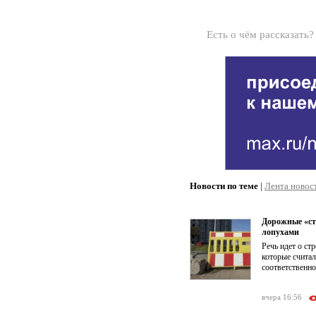
Есть о чём рассказать
Новости по теме
|
Лента новос
Дорожные «ст
лопухами
Речь идет о ст
которые счита
соответственно
вчера 16:56