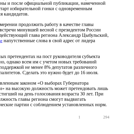
ены и после официальной публикации, намеченной
 старт избирательной гонки с одновременным
я кандидатов.
мерении продолжить работу в качестве главы
е встречи минувшей весной с президентом России
ействующий глава региона Александр Цыбульский,
напутственные слова в свой адрес от лидера
ые
ых претендентах на пост руководителя субъекта
но, однако всем им с учетом новых требований
 поддержкой не менее 8% депутатов различного
алитетов. Сделать это нужно будет до 16 июля.
овленным законом «О выборах Губернатора
и» на высокую должность может претендовать лишь
тигший на день голосования возраста 30 лет. При
олжность главы региона смогут выдвигать
еские партии с соблюдением установленных норм.
1
294