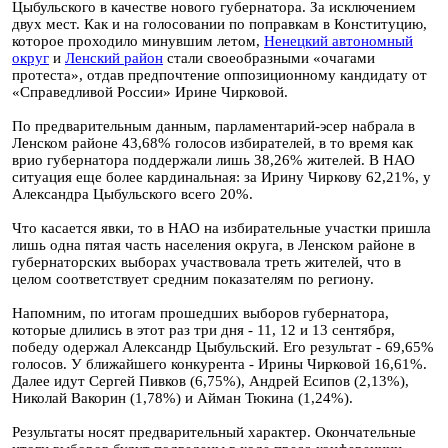
Цыбульского в качестве нового губернатора. За исключением
двух мест. Как и на голосовании по поправкам в Конституцию,
которое проходило минувшим летом,
Ненецкий автономный
округ
и
Ленский район
стали своеобразными «очагами
протеста», отдав предпочтение оппозиционному кандидату от
«Справедливой России» Ирине Чирковой.
По предварительным данным, парламентарий-эсер набрала в
Ленском районе 43,68% голосов избирателей, в то время как
врио губернатора поддержали лишь 38,26% жителей. В НАО
ситуация еще более кардинальная: за Ирину Чиркову 62,21%, у
Александра Цыбульского всего 20%.
Что касается явки, то в НАО на избирательные участки пришла
лишь одна пятая часть населения округа, в Ленском районе в
губернаторских выборах участвовала треть жителей, что в
целом соответствует средним показателям по региону.
Напомним, по итогам прошедших выборов губернатора,
которые длились в этот раз три дня - 11, 12 и 13 сентября,
победу одержал Александр Цыбульский. Его результат - 69,65%
голосов. У ближайшего конкурента - Ирины Чирковой 16,61%.
Далее идут Сергей Пивков (6,75%), Андрей Есипов (2,13%),
Николай Вакорин (1,78%) и Айман Тюкина (1,24%).
Результаты носят предварительный характер. Окончательные