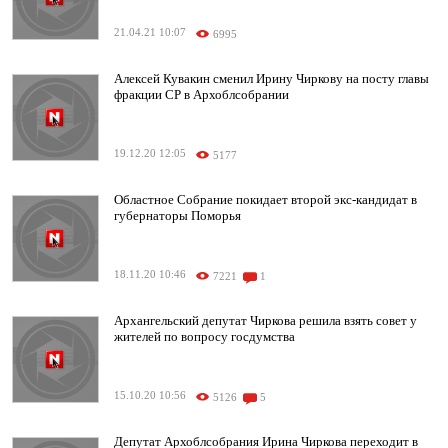
21.04.21 10:07
6995
Алексей Кувакин сменил Ирину Чиркову на посту главы
фракции СР в Архоблсобрании
19.12.20 12:05
5177
Областное Собрание покидает второй экс-кандидат в
губернаторы Поморья
18.11.20 10:46
7221
1
Архангельский депутат Чиркова решила взять совет у
жителей по вопросу госдумства
15.10.20 10:56
5126
5
Депутат Архоблсобрания Ирина Чиркова переходит в