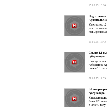
15.09.25 16:00
Подготовка к
Архангельско
Уже завтра, 12
для голосовани
главы региона 
11.09.25 16:42
Свыше 1,1 тыс
губернатора
С конца лета в
губернатора Ар
свыше 1,1 тыся
09.09.25 11:33
В Поморье ре
губернатора
К предстоящим
более 676 тыся
в 2020-м году 