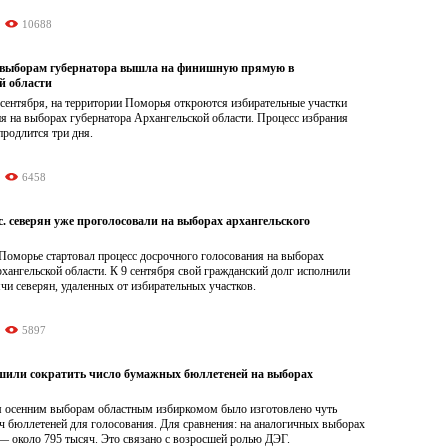
10688
 выборам губернатора вышла на финишную прямую в
й области
 сентября, на территории Поморья откроются избирательные участки
я на выборах губернатора Архангельской области. Процесс избрания
продлится три дня.
6458
. северян уже проголосовали на выборах архангельского
 Поморье стартовал процесс досрочного голосования на выборах
хангельской области. К 9 сентября свой гражданский долг исполнили
чи северян, удаленных от избирательных участков.
5897
шили сократить число бумажных бюллетеней на выборах
 осенним выборам областным избиркомом было изготовлено чуть
ч бюллетеней для голосования. Для сравнения: на аналогичных выборах
— около 795 тысяч. Это связано с возросшей ролью ДЭГ.