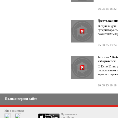
26.08.25 16:32
Десять кандид
В единый день
губернатора с
вакантных манд
25.08.25 13:24
Кто там? Выб
избирателей
С 15 по 31 авг
рассказывают о
зарегистрирова
20.08.25 19:19
Полная версия сайта
Мы в соцсетях:
Приложение
для iPhone