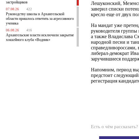
застройщиков
Лешуконский, Мезенс
заверил списки потен
07.08.26
422
Руководству школы в Архангельской
кресло еще от двух п
области пришлось ответить за агрессивного
ученика
На мандат уже претен
руководителя группы 
06.08.26
416
Архангельские власти исключили закрытие
а также Владислава С
хоккейного клуба «Водник»
народной песни и тан
справедливороссами, 
либерал-демократ Ива
заручившиеся поддер
Напомним, период выд
предстоит следующий 
регистрация кандидат
Есть о чём рассказать