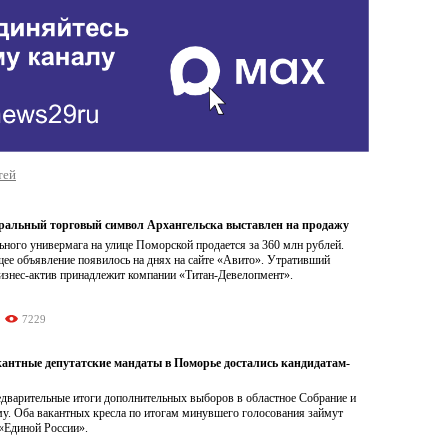
тей
альный торговый символ Архангельска выставлен на продажу
ьного универмага на улице Поморской продается за 360 млн рублей.
ее объявление появилось на днях на сайте «Авито». Утративший
изнес-актив принадлежит компании «Титан-Девелопмент».
7229
антные депутатские мандаты в Поморье достались кандидатам-
дварительные итоги дополнительных выборов в областное Собрание и
у. Оба вакантных кресла по итогам минувшего голосования займут
«Единой России».