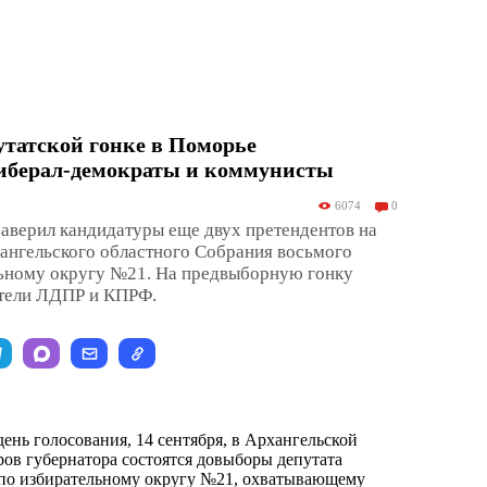
утатской гонке в Поморье
иберал-демократы и коммунисты
6074
0
аверил кандидатуры еще двух претендентов на
ангельского областного Собрания восьмого
льному округу №21. На предвыборную гонку
ители ЛДПР и КПРФ.
ень голосования, 14 сентября, в Архангельской
ов губернатора состоятся довыборы депутата
 по избирательному округу №21, охватывающему