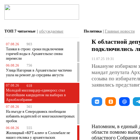
ТОП 7
читаемые
|
обсуждаемые
Политика
|
Главные новости
К областной деп
07.08.26
903
подключились л
Тазики в строю: сроки подключения
горячей воды в Архангельске снова
перенесли
11.07.25 19:31
Накануне избирком з
06.08.26
756
Улица Нагорная в Архангельске частично
мандат депутата Арх
ушла на ремонт до середины августа
созыва по избирате
заявились представ
07.08.26
618
Молодой миллиардер-единоросс стал
богатейшим кандидатом на выборах в
Архоблсобрание
07.08.26
561
На въезде в Северодвинск пообещали
избавить водителей от многокилометровых
пробок
Напомним, в единый д
06.08.26
555
области помимо выбор
Жилищный «КРТ-клич» в Соломбале не
областного Собрания
нашел отклика у архангельских