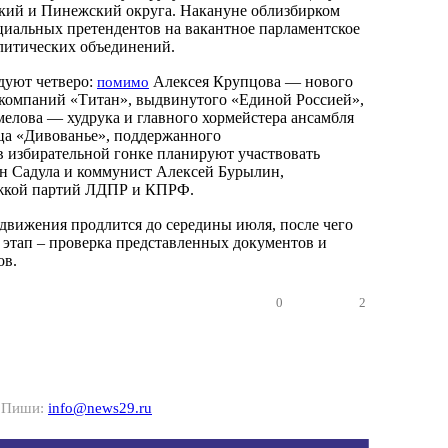
кий и Пинежский округа. Накануне облизбирком
циальных претендентов на вакантное парламентское
олитических объединений.
дуют четверо:
Алексея Крупцова — нового
помимо
компаний «Титан», выдвинутого «Единой Россией»,
мелова — худрука и главного хормейстера ансамбля
ца «Дивованье», поддержанного
в избирательной гонке планируют участвовать
н Садула и коммунист Алексей Бурылин,
жкой партий ЛДПР и КПРФ.
вижения продлится до середины июля, после чего
этап – проверка представленных документов и
ов.
0
2
? Пиши:
info@news29.ru