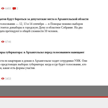
6493
2
атов будут бороться за депутатские места в Архангельской области
 голосования — 12, 13 и 14 сентября — в Поморье помимо выборов
остоятся довыборы в городскую Думу и областное Собрание. На два
ата претендуют в общей сложности 10 человек.
6746
оры губернатора: в Архангельске перед голосованием навещают
уста по квартирам и домам в Архангельске ходят сотрудники УИК. Они
 предстоящих выборах губернатора: когда и где будет голосование, кто
н, какие есть формы участия.
5453