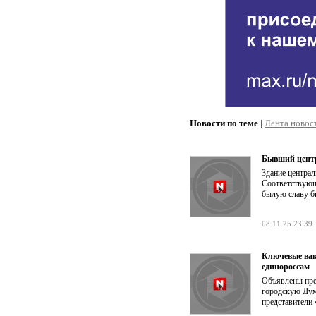
Новости по теме
|
Лента новос
Бывший центр
Здание централ
Соответствующ
былую славу б
08.11.25 23:39
Ключевые вак
единороссам
Объявлены пре
городскую Дум
представители 