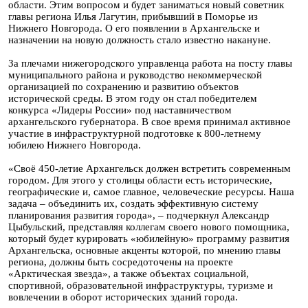
области. Этим вопросом и будет заниматься новый советник
главы региона Илья Лагутин, прибывший в Поморье из
Нижнего Новгорода. О его появлении в Архангельске и
назначении на новую должность стало известно накануне.
За плечами нижегородского управленца работа на посту главы
муниципального района и руководство некоммерческой
организацией по сохранению и развитию объектов
исторической среды. В этом году он стал победителем
конкурса «Лидеры России» под наставничеством
архангельского губернатора. В свое время принимал активное
участие в инфраструктурной подготовке к 800-летнему
юбилею Нижнего Новгорода.
«Своё 450-летие Архангельск должен встретить современным
городом. Для этого у столицы области есть исторические,
географические и, самое главное, человеческие ресурсы. Наша
задача – объединить их, создать эффективную систему
планирования развития города», – подчеркнул Александр
Цыбульский, представляя коллегам своего нового помощника,
который будет курировать «юбилейную» программу развития
Архангельска, основные акценты которой, по мнению главы
региона, должны быть сосредоточены на проекте
«Арктическая звезда», а также объектах социальной,
спортивной, образовательной инфраструктуры, туризме и
вовлечении в оборот исторических зданий города.