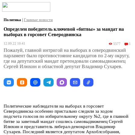
Политика
|
Главные новости
Определен победитель ключевой «битвы» за мандат на
выборах в горсовет Северодвинска
12.09.22 10:41
5577
1
Пожалуй, главной интригой на выборах в северодвинский
парламент было противостояние кандидатов по 2-му округу,
где на депутатский мандат претендовали самовыдвиженец
Сергей Илюхин и областной депутат Владимир Сухарев.
Политические наблюдатели на выборах в горсовет
Северодвинска особенно пристально следили за ходом
подсчета голосов по избирательному округу №2, где в главной
битве за заветный мандат сошлись самовыдвиженец Сергей
Илюхин и представитель либерал-демократов Владимир
Сухарев. Последний является депутатом Архоблсобрания,