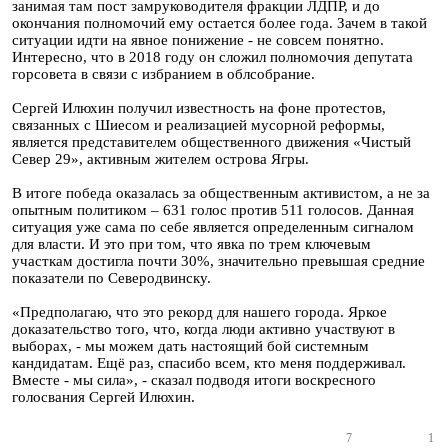
занимая там пост замруководителя фракции ЛДПР, и до
окончания полномочий ему остается более года. Зачем в такой
ситуации идти на явное понижение - не совсем понятно.
Интересно, что в 2018 году он сложил полномочия депутата
горсовета в связи с избранием в облсобрание.
Сергей Илюхин получил известность на фоне протестов,
связанных с Шиесом и реализацией мусорной реформы,
является представителем общественного движения «Чистый
Север 29», активным жителем острова Ягры.
В итоге победа оказалась за общественным активистом, а не за
опытным политиком – 631 голос против 511 голосов. Данная
ситуация уже сама по себе является определенным сигналом
для власти. И это при том, что явка по трем ключевым
участкам достигла почти 30%, значительно превышая средние
показатели по Северодвинску.
«Предполагаю, что это рекорд для нашего города. Яркое
доказательство того, что, когда люди активно участвуют в
выборах, - мы можем дать настоящий бой системным
кандидатам. Ещё раз, спасибо всем, кто меня поддерживал.
Вместе - мы сила», - сказал подводя итоги воскресного
голосвания Сергей Илюхин.
7
1