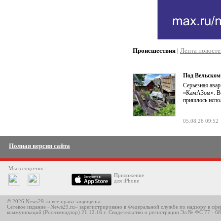
Происшествия
|
Лента новосте
Под Вельском
Серьезная авар
«КамАЗом». Во
пришлось испол
05.08.26 09:52
Полная версия сайта
Мы в соцсетях:
Приложение
для iPhone
© 2026 News29.ru все права защищены
Сетевое издание «News29.ru» зарегистрировано в Федеральной службе по надзору в сф
коммуникаций (Роскомнадзор) 21.12.16 г. Свидетельство о регистрации Эл № ФС 77 - 6