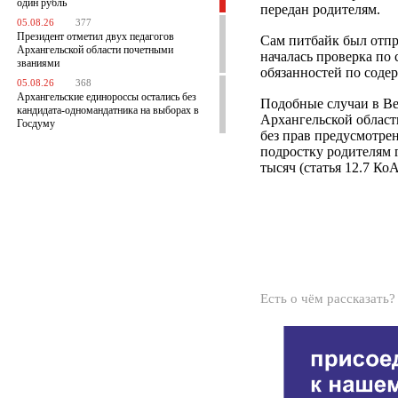
один рубль
передан родителям.
05.08.26
377
Президент отметил двух педагогов
Сам питбайк был отпр
Архангельской области почетными
началась проверка по
званиями
обязанностей по сод
05.08.26
368
Архангельские единороссы остались без
Подобные случаи в Ве
кандидата-одномандатника на выборах в
Архангельской области
Госдуму
без прав предусмотрен
подростку родителям 
тысяч (статья 12.7 Ко
Есть о чём рассказать