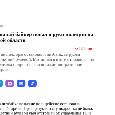
ти
авный байкер попал в руки полиции на
ой области
3126
1
инспекторы остановили питбайк, за рулем
5-летний рулевой. Мотоцикл в итоге отправился на
ителям подростка грозит административное
траф.
а питбайке вельские полицейские остановили
це Гагарина. Прав, разумеется, у подростка не было.
летний рулевой был отстранен от управления ТС и