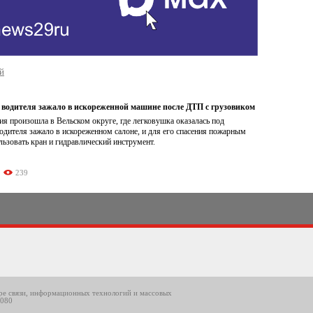
й
 водителя зажало в искореженной машине после ДТП с грузовиком
ия произошла в Вельском округе, где легковушка оказалась под
дителя зажало в искореженном салоне, и для его спасения пожарным
ьзовать кран и гидравлический инструмент.
239
ере связи, информационных технологий и массовых
8080