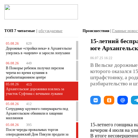
ТОП 7
читаемые
|
обсуждаемые
Происшествия
|
Главные новос
15-летний беспр
05.08.26
629
юге Архангельск
Дорожные «стройки века» в Архангельске
уперлись в «кирпич» и заросли лопухами
06.07.25 16:22
06.08.26
449
В Вельске дорожные 
В Поморье ребенок получил перелом
которого оказался 1
черепа во время купания в
штрафстоянку, а род
реабилитационном центре
разбирательство и ш
05.08.26
413
Архангельские дорожники взялись за
участок Суфтина с вечными лужами
05.08.26
412
Сотрудницу крупного гипермаркета под
Архангельском обвинили в хищении
миллионов
15-летнего гонщика н
05.08.26
395
После череды провальных торгов
вечером 4 июля на ули
северодвинский Дом Пикуля продали за
В итоге несовершенно