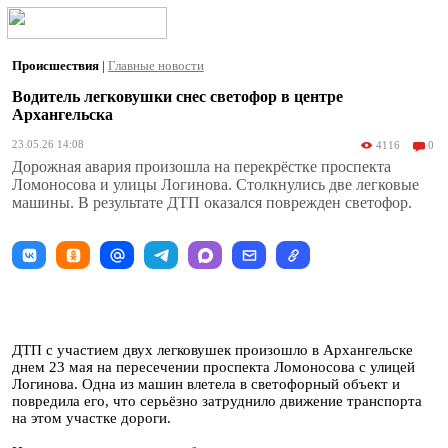
Происшествия
|
Главные новости
Водитель легковушки снес светофор в центре
Архангельска
23.05.26 14:08
4116
0
Дорожная авария произошла на перекрёстке проспекта
Ломоносова и улицы Логинова. Столкнулись две легковые
машины. В результате ДТП оказался поврежден светофор.
ДТП с участием двух легковушек произошло в Архангельске
днем 23 мая на пересечении проспекта Ломоносова с улицей
Логинова. Одна из машин влетела в светофорный объект и
повредила его, что серьёзно затруднило движение транспорта
на этом участке дороги.