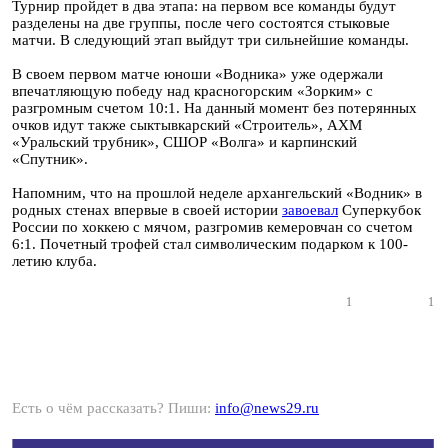
Турнир пройдет в два этапа: на первом все команды будут
разделены на две группы, после чего состоятся стыковые
матчи. В следующий этап выйдут три сильнейшие команды.
В своем первом матче юноши «Водника» уже одержали
впечатляющую победу над красногорским «Зорким» с
разгромным счетом 10:1. На данный момент без потерянных
очков идут также сыктывкарский «Строитель», АХМ
«Уральский трубник», СШОР «Волга» и карпинский
«Спутник».
Напомним, что на прошлой неделе архангельский «Водник» в
родных стенах впервые в своей истории
завоевал
Суперкубок
России по хоккею с мячом, разгромив кемеровчан со счетом
6:1. Почетный трофей стал символическим подарком к 100-
летию клуба.
1
1
Есть о чём рассказать? Пиши:
info@news29.ru