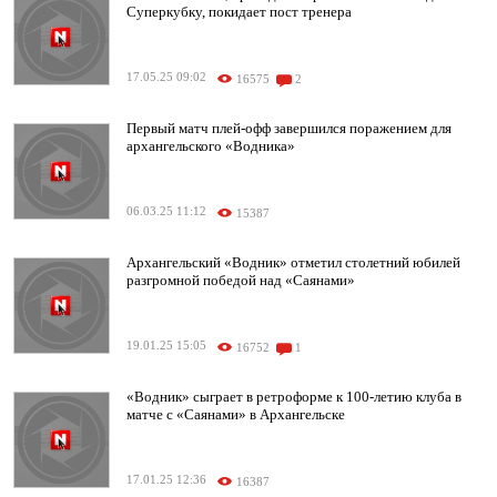
Суперкубку, покидает пост тренера
17.05.25 09:02
16575
2
Первый матч плей-офф завершился поражением для
архангельского «Водника»
06.03.25 11:12
15387
Архангельский «Водник» отметил столетний юбилей
разгромной победой над «Саянами»
19.01.25 15:05
16752
1
«Водник» сыграет в ретроформе к 100-летию клуба в
матче с «Саянами» в Архангельске
17.01.25 12:36
16387