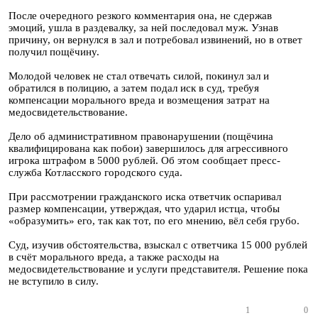
После очередного резкого комментария она, не сдержав
эмоций, ушла в раздевалку, за ней последовал муж. Узнав
причину, он вернулся в зал и потребовал извинений, но в ответ
получил пощёчину.
Молодой человек не стал отвечать силой, покинул зал и
обратился в полицию, а затем подал иск в суд, требуя
компенсации морального вреда и возмещения затрат на
медосвидетельствование.
Дело об административном правонарушении (пощёчина
квалифицирована как побои) завершилось для агрессивного
игрока штрафом в 5000 рублей. Об этом сообщает пресс-
служба Котласского городского суда.
При рассмотрении гражданского иска ответчик оспаривал
размер компенсации, утверждая, что ударил истца, чтобы
«образумить» его, так как тот, по его мнению, вёл себя грубо.
Суд, изучив обстоятельства, взыскал с ответчика 15 000 рублей
в счёт морального вреда, а также расходы на
медосвидетельствование и услуги представителя. Решение пока
не вступило в силу.
1
0