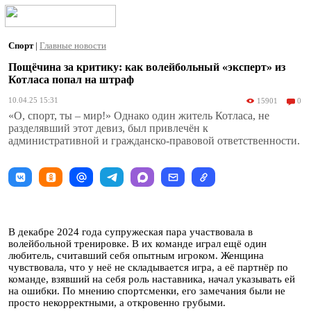
Спорт
|
Главные новости
Пощёчина за критику: как волейбольный «эксперт» из
Котласа попал на штраф
10.04.25 15:31
15901
0
«О, спорт, ты – мир!» Однако один житель Котласа, не
разделявший этот девиз, был привлечён к
административной и гражданско-правовой ответственности.
В декабре 2024 года супружеская пара участвовала в
волейбольной тренировке. В их команде играл ещё один
любитель, считавший себя опытным игроком. Женщина
чувствовала, что у неё не складывается игра, а её партнёр по
команде, взявший на себя роль наставника, начал указывать ей
на ошибки. По мнению спортсменки, его замечания были не
просто некорректными, а откровенно грубыми.