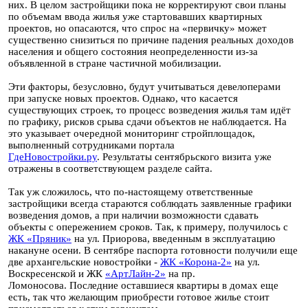
них. В целом застройщики пока не корректируют свои планы
по объемам ввода жилья уже стартовавших квартирных
проектов, но опасаются, что спрос на «первичку» может
существенно снизиться по причине падения реальных доходов
населения и общего состояния неопределенности из-за
объявленной в стране частичной мобилизации.
Эти факторы, безусловно, будут учитываться девелоперами
при запуске новых проектов. Однако, что касается
существующих строек, то процесс возведения жилья там идёт
по графику, рисков срыва сдачи объектов не наблюдается. На
это указывает очередной мониторинг стройплощадок,
выполненный сотрудниками портала
ГдеНовостройки.ру
. Результаты сентябрьского визита уже
отражены в соответствующем разделе сайта.
Так уж сложилось, что по-настоящему ответственные
застройщики всегда стараются соблюдать заявленные графики
возведения домов, а при наличии возможности сдавать
объекты с опережением сроков. Так, к примеру, получилось с
ЖК «Пряник»
на ул. Приорова, введенным в эксплуатацию
накануне осени. В сентябре паспорта готовности получили еще
две архангельские новостройки -
ЖК «Корона-2»
на ул.
Воскресенской и ЖК
«АртЛайн-2»
на пр.
Ломоносова. Последние оставшиеся квартиры в домах еще
есть, так что желающим приобрести готовое жилье стоит