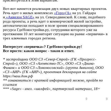
присмотреться к этим вариантам.
Вот-вот начнется реализация двух новых квартирных проектов.
Речь идет о жилых комплексах
«Город'А»
на ул. Гайдара
и
«Аквилон SAGE»
на ул. Северодвинской. К слову, подобного
рода проекты, а речь идет о коммерческой жилой застройке,
автоматически попадают в поле зрения специализированного
ресурса ГдеНовостройки.ру, сотрудники которого уже на
протяжении 10 лет мониторят ситуацию на рынке «первички» в
трех ключевых городах региона.
Интересует «первичка»? ГдеНовостройки.ру!
Все просто: каков вопрос - таков и ответ.
* застройщики
ООО СЗ «Север-Строй» (ГК «Прогресс-
Строй»), ООО «СЗ «Агентство-ТС»,
ООО «СЗ «Двина-
Финанс» и
ООО СЗ «Ломоносовский» (группа Аквилон),
ООО
«СЗ «АИР» (ГК «АИР»),
проектная декларация на сайте
https://наш.дом.рф
** ознакомиться с краткой информацией можно, пройдя по
ссылкам
***
«Sage» - англ. «шалфей»,
партнерский материал, 18+
0
0