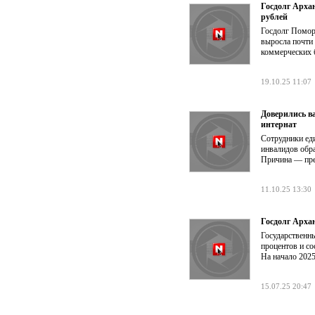
Госдолг Арха
рублей
Госдолг Поморь
выросла почти
коммерческих б
19.10.25 11:07
Доверились ва
интернат
Сотрудники ед
инвалидов обра
Причина — пре
11.10.25 13:30
Госдолг Архан
Государственны
процентов и со
На начало 2025
15.07.25 20:47