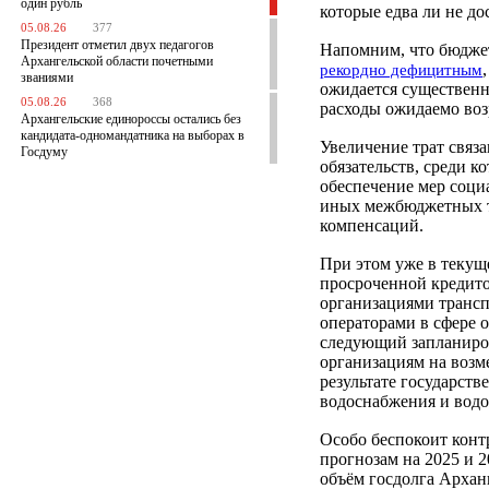
один рубль
которые едва ли не д
05.08.26
377
Президент отметил двух педагогов
Напомним, что бюджет
Архангельской области почетными
рекордно дефицитным
званиями
ожидается существенн
05.08.26
368
расходы ожидаемо воз
Архангельские единороссы остались без
кандидата-одномандатника на выборах в
Увеличение трат связ
Госдуму
обязательств, среди 
обеспечение мер соци
иных межбюджетных т
компенсаций.
При этом уже в текущ
просроченной кредито
организациями трансп
операторами в сфере 
следующий запланиро
организациям на воз
результате государств
водоснабжения и водо
Особо беспокоит конт
прогнозам на 2025 и 
объём госдолга Архан