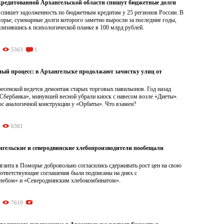
кредитованной Архангельской области спишут бюджетные долги
 спишет задолженность по бюджетным кредитам у 25 регионов России. В
орье, суммарные долги которого заметно выросли за последние годы,
лизившись к психологической планке в 100 млрд рублей.
5363
1
ный процесс: в Архангельске продолжают зачистку улиц от
есенской ведется демонтаж старых торговых павильонов. Год назад
«Сбербанка», минувшей весной убрали киоск с навесом возле «Диеты».
ос аналогичной конструкции у «Орбиты». Что взамен?
6381
нгельские и северодвинские хлебопроизводители пообещали
ганта в Поморье добровольно согласились сдерживать рост цен на свою
ответствующие соглашения были подписаны на днях с
лебом» и «Северодвинским хлебокомбинатом».
7610