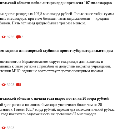
нгельской области побил антирекорд и превысил 107 миллиардов
я достиг рекордных 107,8 миллиарда рублей. Только за сентябрь сумма
 на 5 миллиардов, при этом большая часть задолженности — кредиты
анков. Пять лет назад цифры были в три раза меньше.
9756
3
м: медики из поморской глубинки просят губернатора спасти дом-
инственного в Верхнетоемском округе стационара для пожилых и
тились к главе региона с просьбой не допустить закрытия учреждения.
тензии МЧС: здание не соответствует противопожарным нормам.
3005
гельской области с начала года вырос почти на 20 млрд рублей
й долг региона по итогам 6 месяцев увеличился более чем на 20
ставил к 1 июля 105,7 млрд рублей, перешагнув психологический рубеж.
 года показатель задолженности не превышал 87 миллиардов.
5593