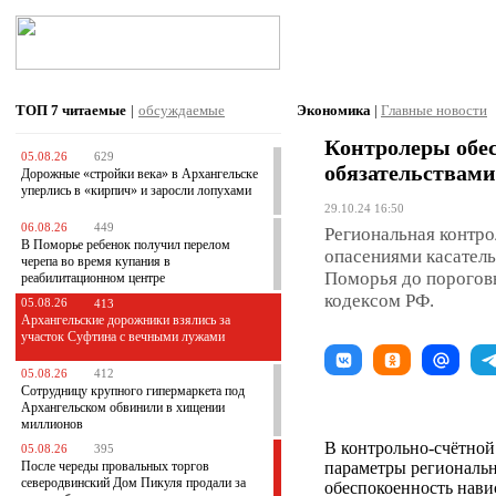
ТОП 7
читаемые
|
обсуждаемые
Экономика
|
Главные новости
Контролеры обе
05.08.26
629
обязательствами
Дорожные «стройки века» в Архангельске
уперлись в «кирпич» и заросли лопухами
29.10.24 16:50
06.08.26
449
Региональная контро
В Поморье ребенок получил перелом
опасениями касатель
черепа во время купания в
Поморья до порогов
реабилитационном центре
кодексом РФ.
05.08.26
413
Архангельские дорожники взялись за
участок Суфтина с вечными лужами
05.08.26
412
Сотрудницу крупного гипермаркета под
Архангельском обвинили в хищении
миллионов
В контрольно-счётной
05.08.26
395
После череды провальных торгов
параметры региональн
северодвинский Дом Пикуля продали за
обеспокоенность нави