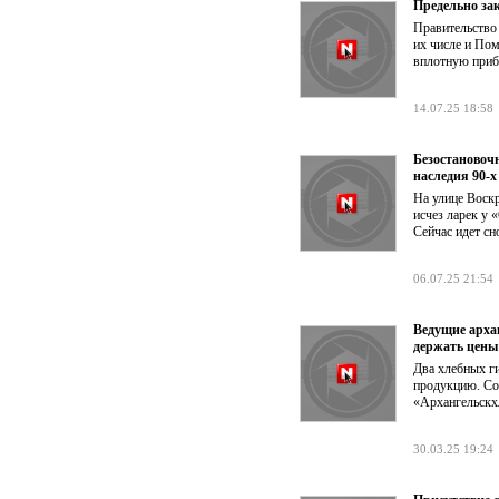
Предельно за
Правительство
их числе и Пом
вплотную приб
14.07.25 18:58
Безостановоч
наследия 90-х
На улице Воскр
исчез ларек у 
Сейчас идет сн
06.07.25 21:54
Ведущие арха
держать цены
Два хлебных ги
продукцию. Со
«Архангельскх
30.03.25 19:24