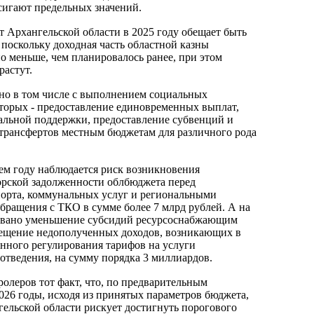
осигают предельных значений.
 Архангельской области в 2025 году обещает быть
, поскольку доходная часть областной казны
о меньше, чем планировалось ранее, при этом
растут.
ано в том числе с выполнением социальных
которых - предоставление единовременных выплат,
альной поддержки, предоставление субвенций и
рансфертов местным бюджетам для различного рода
ем году наблюдается риск возникновения
рской задолженности облбюджета перед
орта, коммунальных услуг и региональными
обращения с ТКО в сумме более 7 млрд рублей. А на
вано уменьшение субсидий ресурсоснабжающим
мещение недополученных доходов, возникающих в
енного регулирования тарифов на услуги
отведения, на сумму порядка 3 миллиардов.
ролеров тот факт, что, по предварительным
2026 годы, исходя из принятых параметров бюджета,
гельской области рискует достигнуть порогового