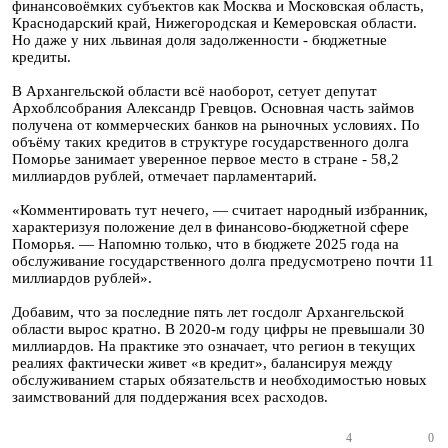
финансовоёмких субъектов как Москва и Московская область,
Краснодарский край, Нижегородская и Кемеровская области.
Но даже у них львиная доля задолженности - бюджетные
кредиты.
В Архангельской области всё наоборот, сетует депутат
Архоблсобрания Александр Гревцов. Основная часть займов
получена от коммерческих банков на рыночных условиях. По
объёму таких кредитов в структуре государственного долга
Поморье занимает уверенное первое место в стране - 58,2
миллиардов рублей, отмечает парламентарий.
«Комментировать тут нечего, — считает народный избранник,
характеризуя положение дел в финансово-бюджетной сфере
Поморья. — Напомню только, что в бюджете 2025 года на
обслуживание государственного долга предусмотрено почти 11
миллиардов рублей».
Добавим, что за последние пять лет госдолг Архангельской
области вырос кратно. В 2020-м году цифры не превышали 30
миллиардов. На практике это означает, что регион в текущих
реалиях фактически живет «в кредит», балансируя между
обслуживанием старых обязательств и необходимостью новых
заимствований для поддержания всех расходов.
4
0