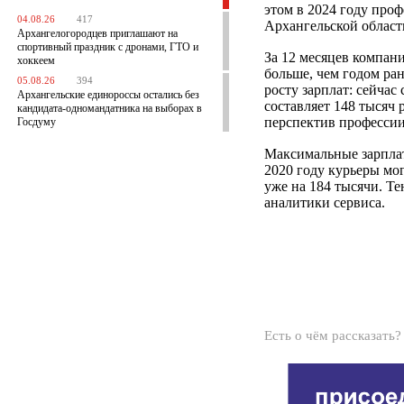
этом в 2024 году про
04.08.26
417
Архангельской област
Архангелогородцев приглашают на
спортивный праздник с дронами, ГТО и
За 12 месяцев компани
хоккеем
больше, чем годом ран
05.08.26
394
росту зарплат: сейчас
Архангельские единороссы остались без
составляет 148 тысяч р
кандидата-одномандатника на выборах в
перспектив профессии
Госдуму
Максимальные зарплат
2020 году курьеры мог
уже на 184 тысячи. Те
аналитики сервиса.
Есть о чём рассказать