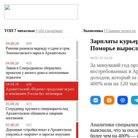
ТОП 7
читаемые
|
обсуждаемые
Экономика
|
Главные новости
Зарплаты курьер
04.08.26
690
Поморье выросли
Ревизия развеяла надежду о сдаче в срок
Ломоносовского парка в Архангельске
04.02.25 14:32
04.08.26
439
За минувший год пр
Ливни в Северодвинске обернулись
востребованных в А
провалом у жилого дома и затопленным
доходов, который за 
подвалом
400% или на 120 ты
04.08.26
430
Архангельский «Водник» продолжит играть
в чемпионате России без легионеров
05.08.26
425
Сотрудницу крупного гипермаркета под
Архангельском обвинили в хищении
миллионов
Аналитики специализ
05.08.26
425
Дорожные «стройки века» в Архангельске
выяснили, что за посл
уперлись в «кирпич» и заросли лопухами
более чем на 400% — 