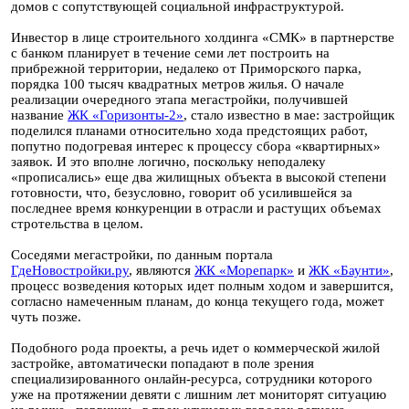
домов с сопутствующей социальной инфраструктурой.
Инвестор в лице строительного холдинга «СМК» в партнерстве
с банком планирует в течение семи лет построить на
прибрежной территории, недалеко от Приморского парка,
порядка 100 тысяч квадратных метров жилья. О начале
реализации очередного этапа мегастройки, получившей
название
ЖК «Горизонты-2»
, стало известно в мае: застройщик
поделился планами относительно хода предстоящих работ,
попутно подогревая интерес к процессу сбора «квартирных»
заявок. И это вполне логично, поскольку неподалеку
«прописались» еще два жилищных объекта в высокой степени
готовности, что, безусловно, говорит об усилившейся за
последнее время конкуренции в отрасли и растущих объемах
стротельства в целом.
Соседями мегастройки, по данным портала
ГдеНовостройки.ру
, являются
ЖК «Морепарк»
и
ЖК «Баунти»
,
процесс возведения которых идет полным ходом и завершится,
согласно намеченным планам, до конца текущего года, может
чуть позже.
Подобного рода проекты, а речь идет о коммерческой жилой
застройке, автоматически попадают в поле зрения
специализированного онлайн-ресурса, сотрудники которого
уже на протяжении девяти с лишним лет мониторят ситуацию