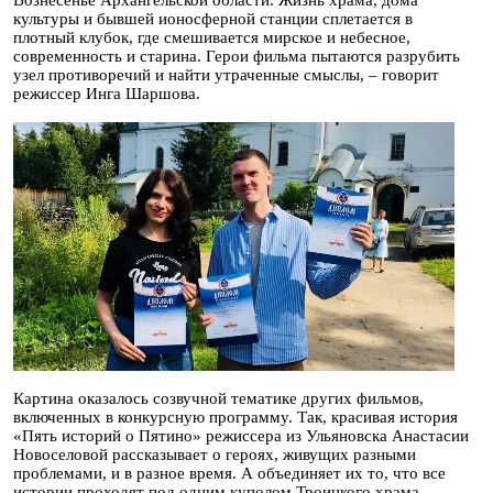
Вознесенье Архангельской области. Жизнь храма, дома
культуры и бывшей ионосферной станции сплетается в
плотный клубок, где смешивается мирское и небесное,
современность и старина. Герои фильма пытаются разрубить
узел противоречий и найти утраченные смыслы, – говорит
режиссер Инга Шаршова.
Картина оказалось созвучной тематике других фильмов,
включенных в конкурсную программу. Так, красивая история
«Пять историй о Пятино» режиссера из Ульяновска Анастасии
Новоселовой рассказывает о героях, живущих разными
проблемами, и в разное время. А объединяет их то, что все
истории проходят под одним куполом Троицкого храма.