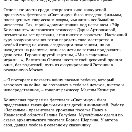
Отдельное место среди неигрового кино конкурсной
программы фестиваля «Свет миру» было отведено фильмам,
посвященным творческим людям, чья жизнь необычайно
интересна. Так, герой «документалки» под названием «Эйр
Команданте» московского режиссера Дарьи Артюшковой,
несмотря на все преграды, стал пилотом аэростата. Настоящий
гуру воздухоплавания готов передать свое мастерство и
особый взгляд на жизнь следующим поколениям, но он
находится на распутье, ведь его дети не готовы продолжить
дело отца. Героиня другой картины, «Мы в садовника
играли…», Валентина Орлова шестилетней девочкой прошла
одна, без родителей, путь из оккупированной Эстонии в
осажденную Москву.
– Я постарался показать войну глазами ребенка, который
взрослеет на войне, но сохраняет в себе всё детское, чистое и
непосредственное, – говорит режиссер Максим Кузнецов.
Конкурсная программа фестиваля «Свет миру» была
представлена также фильмами для детей и анимацией. Работу
«Зеркальце» презентовала уроженка поселка Палех в
Ивановской области Галина Голубева. Мультфильм сделан по
сказке архангельского писателя Бориса Шергина. У автора
своя, давняя любовь к северному сказочнику.