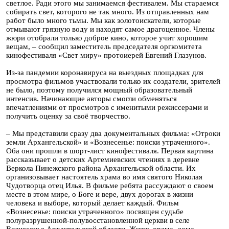
светлое. Ради этого мы занимаемся фестивалем. Мы стараемся
собирать свет, которого не так много. Из отправленных нам
работ было много тьмы. Мы как золотоискатели, которые
отмывают грязную воду и находят самое драгоценное. Члены
жюри отобрали только доброе кино, которое учит хорошим
вещам, – сообщил заместитель председателя оргкомитета
кинофестиваля «Свет миру» протоиерей Евгений Глазунов.
Из-за пандемии коронавируса на выездных площадках для
просмотра фильмов участвовали только их создатели, зрителей
не было, поэтому получился мощный образовательный
интенсив. Начинающие авторы смогли обменяться
впечатлениями от просмотров с именитыми режиссерами и
получить оценку за своё творчество.
– Мы представили сразу два документальных фильма: «Отроки
земли Архангельской» и «Вознесенье: поиски утраченного».
Оба они прошли в шорт-лист кинофестиваля. Первая картина
рассказывает о детских Артемиевских чтениях в деревне
Веркола Пинежского района Архангельской области. Их
организовывает настоятель храма во имя святого Николая
Чудотворца отец Илья. В фильме ребята рассуждают о своем
месте в этом мире, о Боге и вере, двух дорогах в жизни
человека и выборе, который делает каждый. Фильм
«Вознесенье: поиски утраченного» посвящен судьбе
полуразрушенной-полувосстановленной церкви в селе