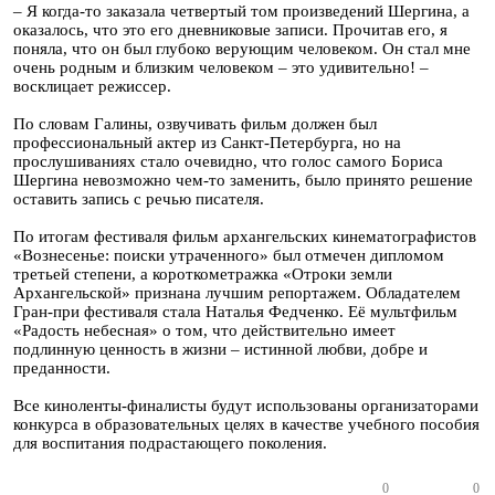
– Я когда-то заказала четвертый том произведений Шергина, а
оказалось, что это его дневниковые записи. Прочитав его, я
поняла, что он был глубоко верующим человеком. Он стал мне
очень родным и близким человеком – это удивительно! –
восклицает режиссер.
По словам Галины, озвучивать фильм должен был
профессиональный актер из Санкт-Петербурга, но на
прослушиваниях стало очевидно, что голос самого Бориса
Шергина невозможно чем-то заменить, было принято решение
оставить запись с речью писателя.
По итогам фестиваля фильм архангельских кинематографистов
«Вознесенье: поиски утраченного» был отмечен дипломом
третьей степени, а короткометражка «Отроки земли
Архангельской» признана лучшим репортажем. Обладателем
Гран-при фестиваля стала Наталья Федченко. Её мультфильм
«Радость небесная» о том, что действительно имеет
подлинную ценность в жизни – истинной любви, добре и
преданности.
Все киноленты-финалисты будут использованы организаторами
конкурса в образовательных целях в качестве учебного пособия
для воспитания подрастающего поколения.
0
0