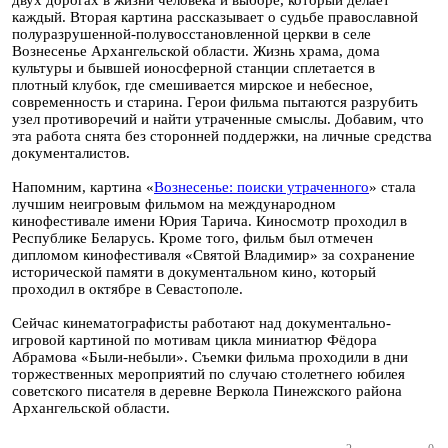
двух дорогах в жизни человека и выборе, который делает
каждый. Вторая картина рассказывает о судьбе православной
полуразрушенной-полувосстановленной церкви в селе
Вознесенье Архангельской области. Жизнь храма, дома
культуры и бывшей ионосферной станции сплетается в
плотный клубок, где смешивается мирское и небесное,
современность и старина. Герои фильма пытаются разрубить
узел противоречий и найти утраченные смыслы. Добавим, что
эта работа снята без сторонней поддержки, на личные средства
документалистов.
Напомним, картина «
Вознесенье: поиски утраченного
» стала
лучшим неигровым фильмом на международном
кинофестивале имени Юрия Тарича. Киносмотр проходил в
Республике Беларусь. Кроме того, фильм был отмечен
дипломом кинофестиваля «Святой Владимир» за сохранение
исторической памяти в документальном кино, который
проходил в октябре в Севастополе.
Сейчас кинематографисты работают над документально-
игровой картиной по мотивам цикла миниатюр Фёдора
Абрамова «Были-небыли». Съемки фильма проходили в дни
торжественных мероприятий по случаю столетнего юбилея
советского писателя в деревне Веркола Пинежского района
Архангельской области.