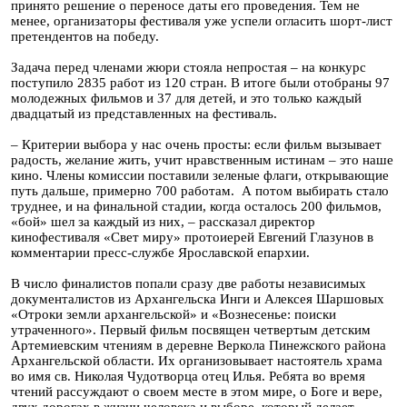
принято решение о переносе даты его проведения. Тем не
менее, организаторы фестиваля уже успели огласить шорт-лист
претендентов на победу.
Задача перед членами жюри стояла непростая – на конкурс
поступило 2835 работ из 120 стран. В итоге были отобраны 97
молодежных фильмов и 37 для детей, и это только каждый
двадцатый из представленных на фестиваль.
– Критерии выбора у нас очень просты: если фильм вызывает
радость, желание жить, учит нравственным истинам – это наше
кино. Члены комиссии поставили зеленые флаги, открывающие
путь дальше, примерно 700 работам. А потом выбирать стало
труднее, и на финальной стадии, когда осталось 200 фильмов,
«бой» шел за каждый из них, – рассказал директор
кинофестиваля «Свет миру» протоиерей Евгений Глазунов в
комментарии пресс-службе Ярославской епархии.
В число финалистов попали сразу две работы независимых
документалистов из Архангельска Инги и Алексея Шаршовых
«Отроки земли архангельской» и «Вознесенье: поиски
утраченного». Первый фильм посвящен четвертым детским
Артемиевским чтениям в деревне Веркола Пинежского района
Архангельской области. Их организовывает настоятель храма
во имя св. Николая Чудотворца отец Илья. Ребята во время
чтений рассуждают о своем месте в этом мире, о Боге и вере,