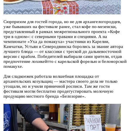
Сюрпризом для гостей города, но не для архангелогородцев,
уже бывавших на фестивале ранее, стал кофе по-мезенски,
представленный в рамках межрегионального проекта «Кофе
три в одном»: с северными травами и специями. А на
чемпионате «Уха да помакуха» участники из Карелии,
Камчатки, Устьян и Северодвинска боролись за звание автора
лучшего блюда — от классики с треской до дальневосточной
версии с крабом. Победителей выбирали сами зрители, отдав
предпочтение лохикейтто с карельской форелью и беломорской
помакухе.
Для сладкоежек работала волшебная площадка от
архангельских козульщиц — мастера своего дела не только
угощали, но и учили пряничной росписи. Там же гости
фестиваля могли бесплатно продегустировать молочную
продукцию местного бренда «Белозорие».