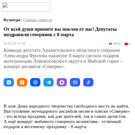
Культура
|
Главные новости
От всей души примите вы поклон от нас! Депутаты
поздравили северянок с 8 марта
06.03.25 14:30
9860
0
Команда депутата Архангельского областного собрания
Александра Фролова накануне 8 марта сделала подарок
жительницам Ломоносовского округа и Майской горки –
концерт ансамбля «Сиверко».
В зале Дома народного творчества свободного места не найти.
Выступление легендарного ансамбля песни и пляски «Сиверко»
- это всегда праздник, как для зрителей, так и самих артистов.
А ещё концерт любимого северного коллектива - отличный
подарок к весеннему празднику - 8 марта.