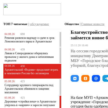
ТОП 7
читаемые
|
обсуждаемые
Общество
|
Главные новости
Благоустройство
04.08.26
690
займется новое 
Ревизия развеяла надежду о сдаче в срок
Ломоносовского парка в Архангельске
25.11.20 16:46
04.08.26
439
На сессии городско
Ливни в Северодвинске обернулись
инициативу Дмитрия
провалом у жилого дома и затопленным
МБУ «Городское благ
подвалом
уборкой, благоустро
04.08.26
430
Архангельский «Водник» продолжит играть
в чемпионате России без легионеров
05.08.26
425
Сотрудницу крупного гипермаркета под
Архангельском обвинили в хищении
миллионов
На базе МУП «Архкомх
05.08.26
425
Дорожные «стройки века» в Архангельске
учреждение «Городско
уперлись в «кирпич» и заросли лопухами
сегодня была одобрена