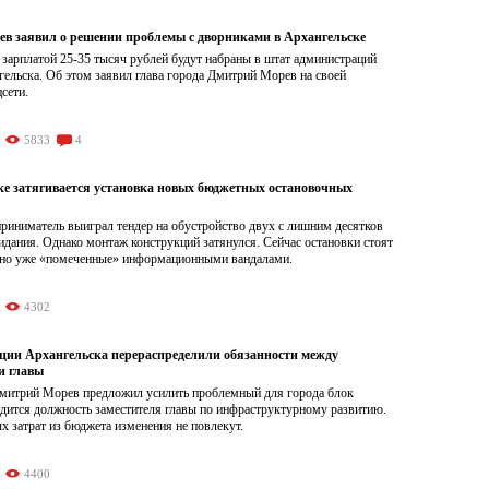
в заявил о решении проблемы с дворниками в Архангельске
 зарплатой 25-35 тысяч рублей будут набраны в штат администраций
ельска. Об этом заявил глава города Дмитрий Морев на своей
цсети.
5833
4
ке затягивается установка новых бюджетных остановочных
риниматель выиграл тендер на обустройство двух с лишним десятков
дания. Однако монтаж конструкций затянулся. Сейчас остановки стоят
 но уже «помеченные» информационными вандалами.
4302
ции Архангельска перераспределили обязанности между
и главы
Дмитрий Морев предложил усилить проблемный для города блок
одится должность заместителя главы по инфраструктурному развитию.
 затрат из бюджета изменения не повлекут.
4400