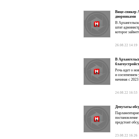
Вице-спикер 
дворниками
В Архангельске
штат администр
которое займет
26.08.22 14:19
В Архангельс
благоустройс
Речь идет о но
и озеленением
начиная с 2023
24.08.22 16:53
Депутаты обс
Парламентарие
постановление
предстоит обсу
23.08.22 16:26