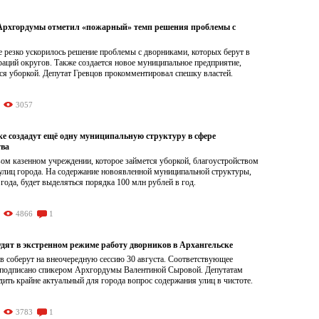
Архгордумы отметил «пожарный» темп решения проблемы с
 резко ускорилось решение проблемы с дворниками, которых берут в
аций округов. Также создается новое муниципальное предприятие,
ся уборкой. Депутат Гревцов прокомментировал спешку властей.
3057
ке создадут ещё одну муниципальную структуру в сфере
тва
вом казенном учреждении, которое займется уборкой, благоустройством
 улиц города. На содержание новоявленной муниципальной структуры,
 года, будет выделяться порядка 100 млн рублей в год.
4866
1
удят в экстренном режиме работу дворников в Архангельске
в соберут на внеочередную сессию 30 августа. Соответствующее
 подписано спикером Архгордумы Валентиной Сыровой. Депутатам
дить крайне актуальный для города вопрос содержания улиц в чистоте.
3783
1