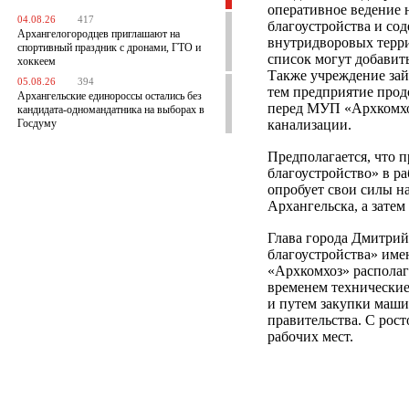
оперативное ведение 
04.08.26
417
благоустройства и со
Архангелогородцев приглашают на
внутридворовых терри
спортивный праздник с дронами, ГТО и
список могут добавит
хоккеем
Также учреждение зай
05.08.26
394
тем предприятие прод
Архангельские единороссы остались без
перед МУП «Архкомхоз
кандидата-одномандатника на выборах в
Госдуму
канализации.
Предполагается, что 
благоустройство» в р
опробует свои силы н
Архангельска, а затем
Глава города Дмитрий
благоустройства» имен
«Архкомхоз» располаг
временем технические
и путем закупки маш
правительства. С рост
рабочих мест.