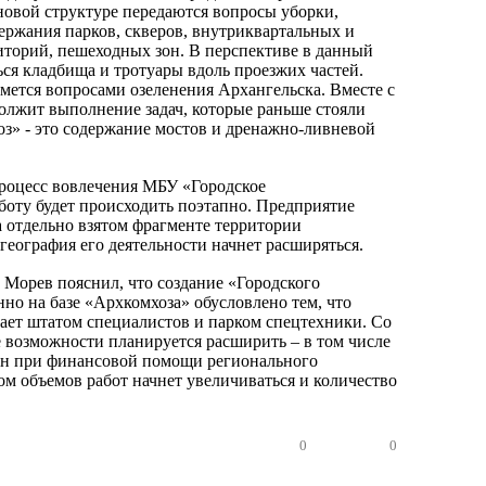
новой структуре передаются вопросы уборки,
держания парков, скверов, внутриквартальных и
торий, пешеходных зон. В перспективе в данный
ься кладбища и тротуары вдоль проезжих частей.
мется вопросами озеленения Архангельска. Вместе с
олжит выполнение задач, которые раньше стояли
» - это содержание мостов и дренажно-ливневой
процесс вовлечения МБУ «Городское
аботу будет происходить поэтапно. Предприятие
а отдельно взятом фрагменте территории
 география его деятельности начнет расширяться.
 Морев пояснил, что создание «Городского
но на базе «Архкомхоза» обусловлено тем, что
ает штатом специалистов и парком спецтехники. Со
 возможности планируется расширить – в том числе
ин при финансовой помощи регионального
ом объемов работ начнет увеличиваться и количество
0
0