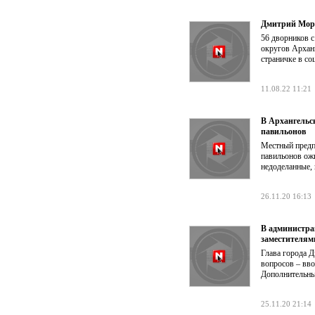
Дмитрий Море
56 дворников с
округов Арханг
страничке в со
11.08.22 11:21
В Архангельс
павильонов
Местный предп
павильонов ожи
недоделанные,
26.11.20 16:13
В администра
заместителям
Глава города 
вопросов – вв
Дополнительных
25.11.20 21:14