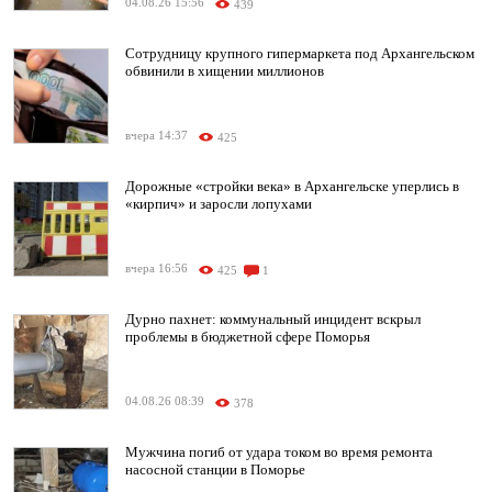
04.08.26 15:56
439
Сотрудницу крупного гипермаркета под Архангельском
обвинили в хищении миллионов
вчера 14:37
425
Дорожные «стройки века» в Архангельске уперлись в
«кирпич» и заросли лопухами
вчера 16:56
425
1
Дурно пахнет: коммунальный инцидент вскрыл
проблемы в бюджетной сфере Поморья
04.08.26 08:39
378
Мужчина погиб от удара током во время ремонта
насосной станции в Поморье