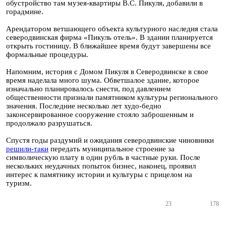
обустройство там музея-квартиры В.С. Пикуля, добавили в
горадмине.
Арендатором ветшающего объекта культурного наследия стала
северодвинская фирма «Пикуль отель». В здании планируется
открыть гостиницу. В ближайшее время будут завершены все
формальные процедуры.
Напомним, история с Домом Пикуля в Северодвинске в свое
время наделала много шума. Обветшалое здание, которое
изначально планировалось снести, под давлением
общественности признали памятником культуры регионального
значения. Последние несколько лет худо-бедно
законсервированное сооружение стояло заброшенным и
продолжало разрушаться.
Спустя годы раздумий и ожидания северодвинские чиновники
решили-таки
передать муниципальное строение за
символическую плату в один рубль в частные руки. После
нескольких неудачных попыток бизнес, наконец, проявил
интерес к памятнику истории и культуры с прицелом на
туризм.
23
178