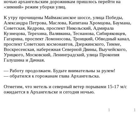
ночью архангельским дорожникам пришлось перейти на
«зимний» режим уборки улиц.
К утру прочищены Маймаксанское шоссе, улица Победы,
Александра Петрова, Маслова, Капитана Хромцова, Баумана,
Советская, Кедрова, проспект Никольский, Адмирала
Кузнецова, Терехина, Валявкина, Теснанова, Сибиряковцев,
Гагарина, проспект Ломоносова, Троицкий, Обводный канал,
проспект Советских космонавтов, Дзержинского, Тимме,
Воскресенская, набережная Северной Двины, Выучейского,
Урицкого, Московский, Ленинградский, улица Прокопия
Галушина и Дачная.
— Работу продолжаем. Будьте внимательны за рулем!
— обратился к горожанам глава Архангельска.
Отметим, что метель и северный ветер порывами 15-17 м/с
ожидается в Архангельске и сегодня ночью.
1
1