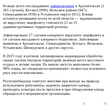
Больше всего пострадавших
зафиксировано
в Архангельске (1
365 случаев), Котласе (990), Вельском районе (947),
Северодвинске (938) и Устьянском округе (811). Клещи
остаются активными почти по всей области — эндемичными
по вирусному энцефалиту считаются 21 из 25
административных территорий региона.
Зафиксировано 17 случаев клещевого вирусного энцефалита и
14 случаев иксодового клещевого боррелиоза. Заболевшие
выявлены в Архангельске, Северодвинске, Котласе, Вельском,
Устьянском, Шенкурском и других округах.
В 2025 году в регионе запланирована акарицидная обработка
свыше тысячи гектаров территорий, включая места массового
отдыха и летние лагеря. На начало августа выполнено более
98% плана, но специалисты напоминают: полностью исключить
риск укусов невозможно.
Роспотребнадзор советует жителям при выходе на природу
использовать репелленты, надевать закрытую одежду,
проводить осмотры после прогулок и при обнаружении клеща
обращаться в медицинскую организацию.
24
59