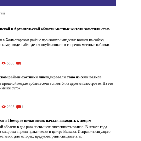
тей
инской в Архангельской области местные жители заметили стаю
я в Холмогорском районе произошло нападение волков на собаку.
с камер видеонаблюдения опубликовали в соцсетях местные паблики.
5568
ском районе охотники ликвидировали стаю из семи волков
а прошлой неделе добыли семь волков близ деревни Заостровье. На это
 менее суток.
2995
1
ся в Поморье волки вновь начали выходить к людям
й области в два раза превышена численность волков. В начале года
 хищника видели практически в центре Вельска. Исправить ситуацию
охотники, для которых предусмотрены спецвыплаты.