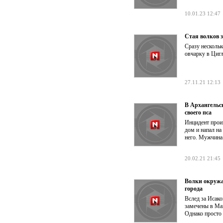
10.01.23 12:47
Стая волков 
Сразу несколь
овчарку в Цигл
27.11.21 12:13
В Архангельск
своего пса
Инцидент прои
дом и напал на
него. Мужчина 
20.02.21 21:45
Волки окружа
города
Вслед за Исак
замечены в Ма
Однако просто 