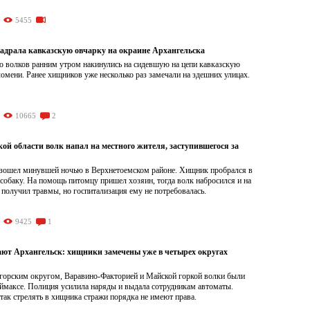
5455
задрала кавказскую овчарку на окраине Архангельска
ко волков ранним утром накинулись на сидевшую на цепи кавказскую
омени. Ранее хищников уже несколько раз замечали на здешних улицах.
10665
2
ой области волк напал на местного жителя, заступившегося за
зошел минувшей ночью в Верхнетоемском районе. Хищник пробрался в
 собаку. На помощь питомцу пришел хозяин, тогда волк набросился и на
получил травмы, но госпитализация ему не потребовалась.
9425
1
ют Архангельск: хищники замечены уже в четырех округах
огорским округом, Варавино-Факторией и Майской горкой волки были
ймаксе. Полиция усилила наряды и выдала сотрудникам автоматы.
так стрелять в хищника стражи порядка не имеют права.