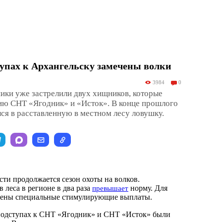
упах к Архангельску замечены волки
3984
0
ники уже застрелили двух хищников, которые
рию СНТ «Ягодник» и «Исток». В конце прошлого
лся в расставленную в местном лесу ловушку.
сти продолжается сезон охоты на волков.
 леса в регионе в два раза
норму. Для
превышает
рены специальные стимулирующие выплаты.
а подступах к СНТ «Ягодник» и СНТ «Исток» были