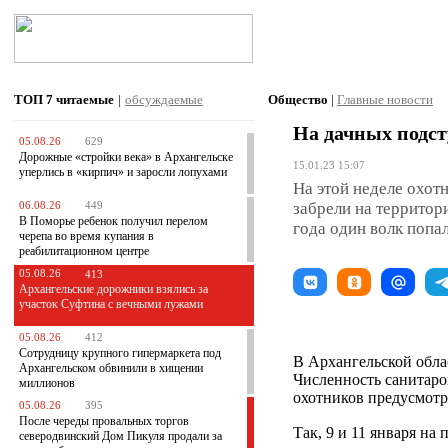
ТОП 7
читаемые
|
обсуждаемые
Общество
|
Главные новости
На дачных подст
05.08.26
629
Дорожные «стройки века» в Архангельске
15.01.23 15:07
уперлись в «кирпич» и заросли лопухами
На этой неделе охот
забрели на террито
06.08.26
449
В Поморье ребенок получил перелом
года один волк попа
черепа во время купания в
реабилитационном центре
05.08.26
413
Архангельские дорожники взялись за
участок Суфтина с вечными лужами
05.08.26
412
Сотрудницу крупного гипермаркета под
В Архангельской обла
Архангельском обвинили в хищении
Численность санитаров
миллионов
охотников предусмот
05.08.26
395
После череды провальных торгов
Так, 9 и 11 января н
северодвинский Дом Пикуля продали за