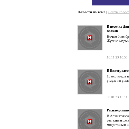
Новости по теме
|
Лента новос
В поселке Дв
волков
Ночью 5 ноябр
Жуткие кадры 
16.11.23 10:55
В Виноградов
15 охотников н
у мужчин ушло
30.01.23 15:11
Расплодившие
В Архангельско
разгуливавшего
могут только 