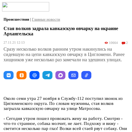
Происшествия
|
Главные новости
Стая волков задрала кавказскую овчарку на окраине
Архангельска
27.11.21 12:13
10664
2
Сразу несколько волков ранним утром накинулись на
сидевшую на цепи кавказскую овчарку в Цигломени. Ранее
хищников уже несколько раз замечали на здешних улицах.
Около семи утра 27 ноября в Службу-112 поступил звонок из
Цигломенского округа. По словам мужчины, стая волков
загрызла кавказскую овчарку на улице Матросова.
- Сегодня утром пошел провожать жену на работу. Смотрю -
что-то странное, собака молчит, не лает. Подхожу и вижу -
светится несколько пар глаз! Волки всей стаей рвут собаку. Они