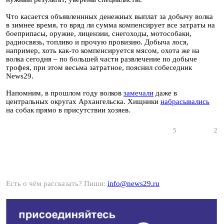
Что касается объявленнных денежных выплат за добычу волка
в зимнее время, то вряд ли сумма компенсирует все затраты на
боеприпасы, оружие, лицензии, снегоходы, мотособаки,
радиосвязь, топливо и прочую провизию. Добыча лося,
например, хоть как-то компенсируется мясом, охота же на
волка сегодня – по большей части развлечение по добыче
трофея, при этом весьма затратное, пояснил собеседник
News29.
Напомним, в прошлом году волков
замечали
даже в
центральных округах Архангельска. Хищники
набрасывались
на собак прямо в присутствии хозяев.
5
2
Есть о чём рассказать? Пиши:
info@news29.ru