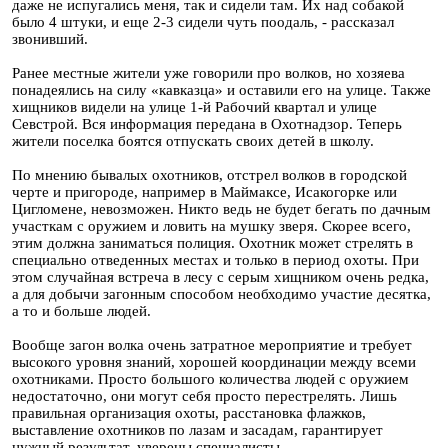
даже не испугались меня, так и сидели там. Их над собакой
было 4 штуки, и еще 2-3 сидели чуть поодаль, - рассказал
звонивший.
Ранее местные жители уже говорили про волков, но хозяева
понадеялись на силу «кавказца» и оставили его на улице. Также
хищников видели на улице 1-й Рабочий квартал и улице
Севстрой. Вся информация передана в Охотнадзор. Теперь
жители поселка боятся отпускать своих детей в школу.
По мнению бывалых охотников, отстрел волков в городской
черте и пригороде, например в Маймаксе, Исакогорке или
Цигломене, невозможен. Никто ведь не будет бегать по дачным
участкам с оружием и ловить на мушку зверя. Скорее всего,
этим должна заниматься полиция. Охотник может стрелять в
специально отведенных местах и только в период охоты. При
этом случайная встреча в лесу с серым хищником очень редка,
а для добычи загонным способом необходимо участие десятка,
а то и больше людей.
Вообще загон волка очень затратное мероприятие и требует
высокого уровня знаний, хорошей координации между всеми
охотниками. Просто большого количества людей с оружием
недостаточно, они могут себя просто перестрелять. Лишь
правильная организация охоты, расстановка флажков,
выставление охотников по лазам и засадам, гарантирует
нужный результат, уверены специалисты.