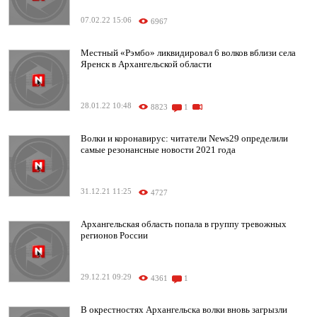
07.02.22 15:06
6967
Местный «Рэмбо» ликвидировал 6 волков вблизи села
Яренск в Архангельской области
28.01.22 10:48
8823
1
Волки и коронавирус: читатели News29 определили
самые резонансные новости 2021 года
31.12.21 11:25
4727
Архангельская область попала в группу тревожных
регионов России
29.12.21 09:29
4361
1
В окрестностях Архангельска волки вновь загрызли