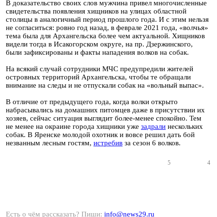
В доказательство своих слов мужчина привел многочисленные
свидетельства появления хищников на улицах областной
столицы в аналогичный период прошлого года. И с этим нельзя
не согласиться: ровно год назад, в феврале 2021 года, «волчья»
тема была для Архангельска более чем актуальной. Хищников
видели тогда в Исакогорском округе, на пр. Дзержинского,
были зафиксированы и факты нападения волков на собак.
На всякий случай сотрудники МЧС предупредили жителей
островных территорий Архангельска, чтобы те обращали
внимание на следы и не отпускали собак на «вольный выпас».
В отличие от предыдущего года, когда волки открыто
набрасывались на домашних питомцев даже в присутствии их
хозяев, сейчас ситуация выглядит более-менее спокойно. Тем
не менее на окраине города хищники уже
задрали
нескольких
собак. В Яренске молодой охотник и вовсе решил дать бой
незванным лесным гостям,
истребив
за сезон 6 волков.
5
4
Есть о чём рассказать? Пиши:
info@news29.ru