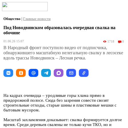
Общество
|
Главные новости
Под Новодвинском образовалась очередная свалка на
обочине
01.06.26 15:07
1718
0
В Народный фронт поступило видео от подписчика,
обнаружившего масштабную нелегальную свалку в лесосеке
вдоль трассы Новодвинск – Лесная речка.
На кадрах очевидца – уродливые горы хлама прямо в
придорожной полосе. Сюда без зазрения совести свозят
строительные отходы, старые шины и пластиковые мешки с
бытовым мусором.
Масштаб захламления доказывает: свалка формируется долгое
время. Среди деревьев свалены не только кучи ТКО, но и