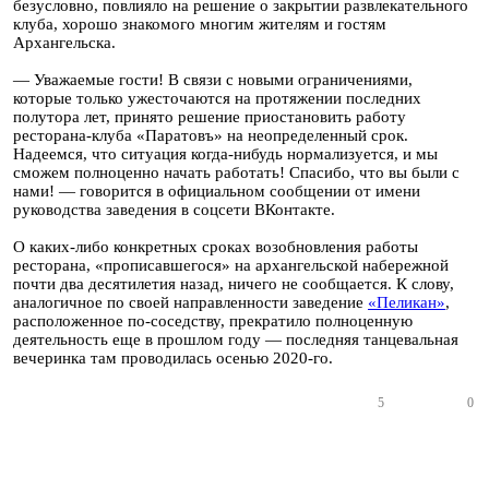
безусловно, повлияло на решение о закрытии развлекательного
клуба, хорошо знакомого многим жителям и гостям
Архангельска.
— Уважаемые гости! В связи с новыми ограничениями,
которые только ужесточаются на протяжении последних
полутора лет, принято решение приостановить работу
ресторана-клуба «Паратовъ» на неопределенный срок.
Надеемся, что ситуация когда-нибудь нормализуется, и мы
сможем полноценно начать работать! Спасибо, что вы были с
нами! — говорится в официальном сообщении от имени
руководства завeдения в соцсети ВКонтакте.
О каких-либо конкретных сроках возобновления работы
ресторана, «прописавшегося» на архангельской набережной
почти два десятилетия назад, ничего не сообщается. К слову,
аналогичное по своей направленности заведение
«Пеликан»
,
расположенное по-соседству, прекратило полноценную
деятельность еще в прошлом году — последняя танцевальная
вечеринка там проводилась осенью 2020-го.
5
0