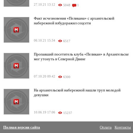
27.10.21 13:12
5048
1
Факт исчезновения «Пеликана» с архангельской
набережной взбудоражил соцсети
06.10.21 15:34
6517
Пропавший посетитель клуба «Пеликан» в Архангельске
мог утонуть в Северной Двине
07.10.20 09:42
6300
На архангельской набережной нашли труп молодой
девушки
10.06.19 17:06
15237
Полная версия сайта
Оплата
Контакты