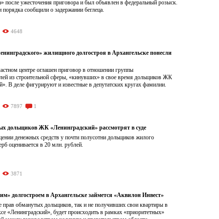
а» после ужесточения приговора и был объявлен в федеральный розыск.
 порядка сообщили о задержании беглеца.
4648
енинградского» жилищного долгостроя в Архангельске понесли
ластном центре оглашен приговор в отношении группы
лей из строительной сферы, «кинувших» в свое время дольщиков ЖК
». В деле фигурируют и известные в депутатских кругах фамилии.
7897
1
ых дольщиков ЖК «Ленинградский» рассмотрят в суде
ищении денежных средств у почти полусотни дольщиков жилого
рб оценивается в 20 млн. рублей.
3871
им» долгостроем в Архангельске займется «Аквилон Инвест»
е прав обманутых дольщиков, так и не получивших свои квартиры в
се «Ленинградский», будет происходить в рамках «приоритетных»