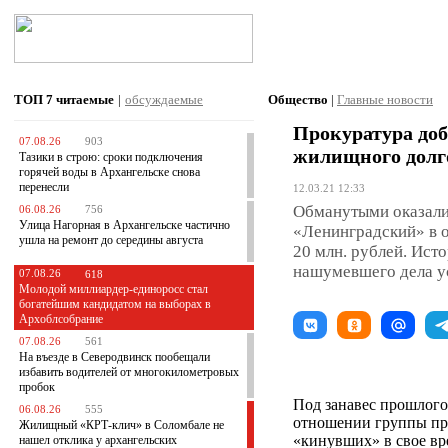
ТОП 7
читаемые
|
обсуждаемые
Общество
|
Главные новости
Прокуратура до
07.08.26
903
жилищного долг
Тазики в строю: сроки подключения
горячей воды в Архангельске снова
перенесли
12.03.21 12:33
Обманутыми оказали
06.08.26
756
Улица Нагорная в Архангельске частично
«Ленинградский» в 
ушла на ремонт до середины августа
20 млн. рублей. Исто
нашумевшего дела ус
07.08.26
618
Молодой миллиардер-единоросс стал
богатейшим кандидатом на выборах в
Архоблсобрание
07.08.26
561
На въезде в Северодвинск пообещали
избавить водителей от многокилометровых
пробок
Под занавес прошлого
06.08.26
555
отношении группы пр
Жилищный «КРТ-клич» в Соломбале не
«кинувших» в свое в
нашел отклика у архангельских