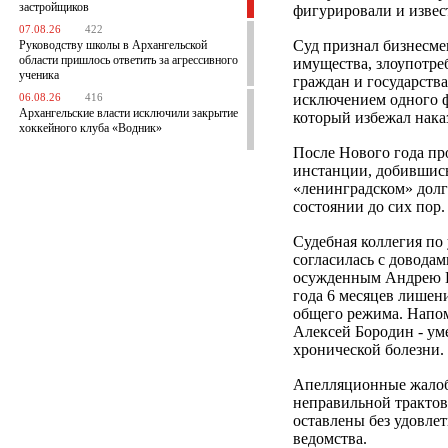
застройщиков
фигурировали и извес
07.08.26
422
Суд признал бизнесме
Руководству школы в Архангельской
области пришлось ответить за агрессивного
имущества, злоупотре
ученика
граждан и государства
исключением одного ф
06.08.26
416
Архангельские власти исключили закрытие
который избежал нака
хоккейного клуба «Водник»
После Нового года пр
инстанции, добившись
«ленинградском» долг
состоянии до сих пор.
Судебная коллегия по
согласилась с доводам
осужденным Андрею Ко
года 6 месяцев лишен
общего режима. Напо
Алексей Бородин - уме
хронической болезни.
Апелляционные жалоб
неправильной трактов
оставлены без удовле
ведомства.