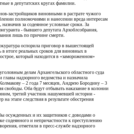
тные в депутатских кругах фамилии.
нов-застройщиков виновными в растрате чужого
блении полномочиями и нанесении вреда интересам
, назначив за содеянное условные сроки. За
игуранта - бывшего депутата Архоблсобрания,
зания лишь по причине смерти.
окуратура оспорила приговор в вышестоящей
 в итоге реальных сроков для виновных в
острое, который находится в «замороженном»
 уголовным делам Архангельского областного суда
и главы надзорного ведомства и назначила
лмакову – 2 года 7 месяцев, Андрею Бородину – 3
ия свободы. Оба будут отбывать наказание в колонии
мним, третий участник нашумевшей истории -
р на этапе следствия в результате обострения
ы осужденных и их защитников с доводами о
ке содеянного и непричастности к преступлению
творения, отметили в пресс-службе надзорного