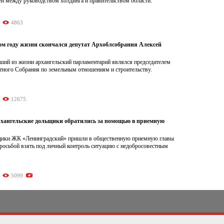
ей между руководством холдинга и правительством области.
4863
ом году жизни скончался депутат Архоблсобрания Алексей
ший из жизни архангельский парламентарий являлся председателем
стного Собрания по земельным отношениям и строительству.
12675
хангельские дольщики обратились за помощью в приемную
щики ЖК «Ленинградский» пришли в общественную приемную главы
просьбой взять под личный контроль ситуацию с недобросовестным
5099