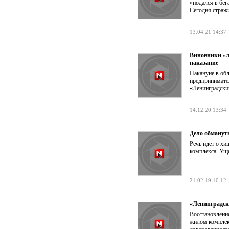
«подался в бег
Сегодня стражи
13.04.21 14:37
Виновники «л
наказание
Накануне в об
предпринимате
«Ленинградский
14.12.20 13:34
Дело обманут
Речь идет о х
комплекса. Уще
21.02.19 10:12
«Ленинградск
Восстановлени
жилом комплек