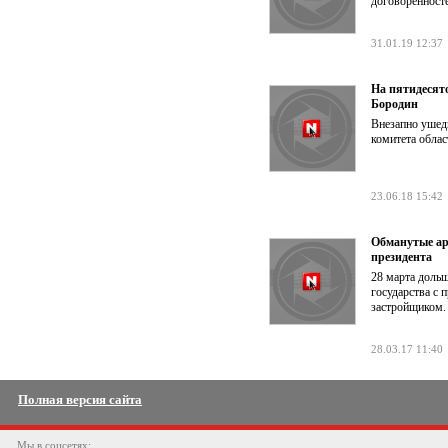
договоренност
31.01.19 12:37
На пятидесят
Бородин
Внезапно ушед
комитета обла
23.06.18 15:42
Обманутые ар
президента
28 марта доль
государства с 
застройщиком.
28.03.17 11:40
Полная версия сайта
Мы в соцсетях: