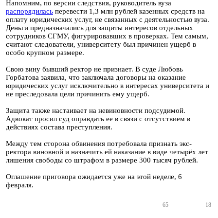
Напомним, по версии следствия, руководитель вуза
распорядилась
перевести 1,3 млн рублей казенных средств на
оплату юридических услуг, не связанных с деятельностью вуза.
Деньги предназначались для защиты интересов отдельных
сотрудников СГМУ, фигурировавших в проверках. Тем самым,
считают следователи, университету был причинен ущерб в
особо крупном размере.
Свою вину бывший ректор не признает. В суде Любовь
Горбатова заявила, что заключала договоры на оказание
юридических услуг исключительно в интересах университета и
не преследовала цели причинить ему ущерб.
Защита также настаивает на невиновности подсудимой.
Адвокат просил суд оправдать ее в связи с отсутствием в
действиях состава преступления.
Между тем сторона обвинения потребовала признать экс-
ректора виновной и назначить ей наказание в виде четырёх лет
лишения свободы со штрафом в размере 300 тысяч рублей.
Оглашение приговора ожидается уже на этой неделе, 6
февраля.
65
18