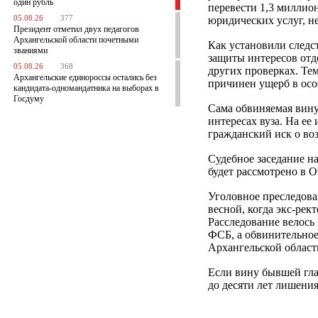
один рубль
перевести 1,3 миллио
05.08.26
377
юридических услуг, н
Президент отметил двух педагогов
Архангельской области почетными
Как установили следс
званиями
защиты интересов от
05.08.26
368
других проверках. Те
Архангельские единороссы остались без
причинен ущерб в осо
кандидата-одномандатника на выборах в
Госдуму
Сама обвиняемая вину 
интересах вуза. На ее
гражданский иск о во
Судебное заседание на
будет рассмотрено в 
Уголовное преследова
весной, когда экс-рект
Расследование велось
ФСБ, а обвинительное
Архангельской област
Если вину бывшей гл
до десяти лет лишени