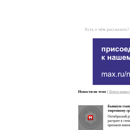
Есть о чём рассказать
Новости по теме
|
Лента новос
Бывшую главу
тюремному ср
Октябрьский ра
растрате в ст
признали винов