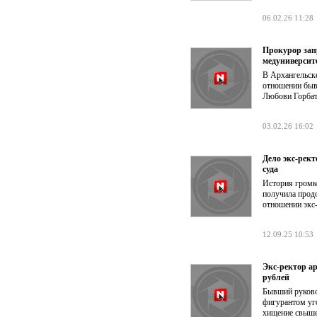
06.02.26 11:28
Прокурор зап
медуниверсит
В Архангельск
отношении быв
Любови Горбат
03.02.26 16:02
Дело экс-рек
суда
История громк
получила прод
отношении экс-
12.09.25 10:53
Экс-ректор а
рублей
Бывший руково
фигурантом уго
хищение свыше