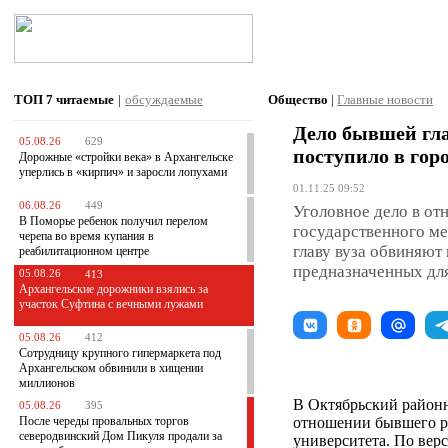
ТОП 7
читаемые
|
обсуждаемые
Общество
|
Главные новости
Дело бывшей гла
05.08.26
629
поступило в горо
Дорожные «стройки века» в Архангельске
уперлись в «кирпич» и заросли лопухами
01.11.25 09:52
06.08.26
449
Уголовное дело в о
В Поморье ребенок получил перелом
государственного ме
черепа во время купания в
главу вуза обвиняют 
реабилитационном центре
предназначенных для
05.08.26
413
Архангельские дорожники взялись за
участок Суфтина с вечными лужами
05.08.26
412
Сотрудницу крупного гипермаркета под
Архангельском обвинили в хищении
миллионов
В Октябрьский районн
05.08.26
395
После череды провальных торгов
отношении бывшего р
северодвинский Дом Пикуля продали за
университета. По верс