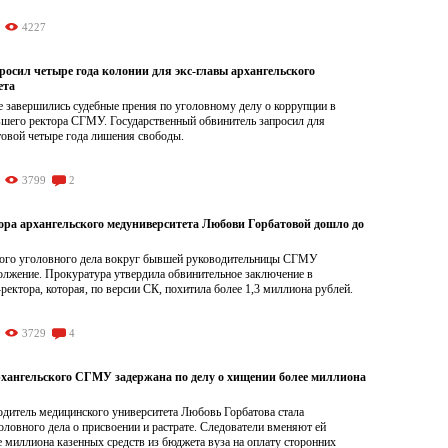
4227
росил четыре года колонии для экс-главы архангельского
ета
е завершились судебные прения по уголовному делу о коррупции в
шего ректора СГМУ. Государственный обвинитель запросил для
овой четыре года лишения свободы.
3799
2
тора архангельского медуниверситета Любови Горбатовой дошло до
ого уголовного дела вокруг бывшей руководительницы СГМУ
олжение. Прокуратура утвердила обвинительное заключение в
ректора, которая, по версии СК, похитила более 1,3 миллиона рублей.
3729
4
рхангельского СГМУ задержана по делу о хищении более миллиона
дитель медицинского университета Любовь Горбатова стала
ловного дела о присвоении и растрате. Следователи вменяют ей
 миллиона казенных средств из бюджета вуза на оплату сторонних