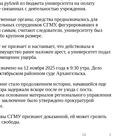
на рублей из бюджета университета на оплату
е связанных с деятельностью учреждения.
твенные органы, средства предназначались для
дельных сотрудников СГМУ, фигурировавших в
м самым, считают следователи, университету был
бо крупном размере.
не признает и настаивает, что действовала в
 имущество ранее наложен арест, а университет подал
змещении ущерба.
значено на 12 ноября 2025 года в 9:30 утра. Дело
Октябрьском районном суде Архангельска.
ние стало продолжением истории, начавшейся еще
ора задержали вскоре после ее ухода с поста.
 на основании материалов регионального управления
 заключение было утверждено прокуратурой
и.
авы СГМУ признают доказанной, ей может грозить
я свободы.
34
3