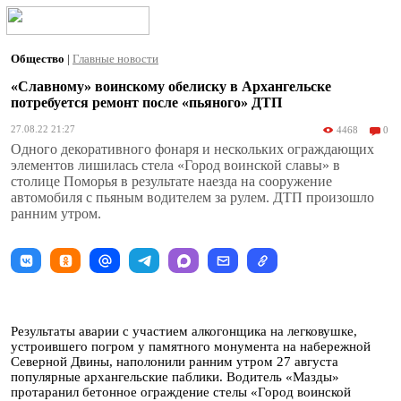
Общество
|
Главные новости
«Славному» воинскому обелиску в Архангельске
потребуется ремонт после «пьяного» ДТП
27.08.22 21:27
4468
0
Одного декоративного фонаря и нескольких ограждающих
элементов лишилась стела «Город воинской славы» в
столице Поморья в результате наезда на сооружение
автомобиля с пьяным водителем за рулем. ДТП произошло
ранним утром.
Результаты аварии с участием алкогонщика на легковушке,
устроившего погром у памятного монумента на набережной
Северной Двины, наполонили ранним утром 27 августа
популярные архангельские паблики. Водитель «Мазды»
протаранил бетонное ограждение стелы «Город воинской