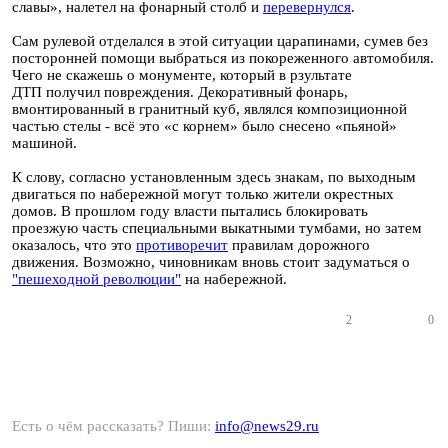
славы», налетел на фонарный столб и
перевернулся
.
Сам рулевой отделался в этой ситуации царапинами, сумев без
посторонней помощи выбраться из покореженного автомобиля.
Чего не скажешь о монументе, который в рзультате
ДТП получил повреждения. Декоративный фонарь,
вмонтированный в гранитный куб, являлся композиционной
частью стелы - всё это «с корнем» было снесено «пьяной»
машиной.
К слову, согласно установленным здесь знакам, по выходным
двигаться по набережной могут только жители окрестных
домов. В прошлом году власти пытались блокировать
проезжую часть специальными выкатными тумбами, но затем
оказалось, что это
противоречит
правилам дорожного
движения. Возможно, чиновникам вновь стоит задуматься о
"пешеходной революции"
на набережной.
2
0
Есть о чём рассказать? Пиши:
info@news29.ru