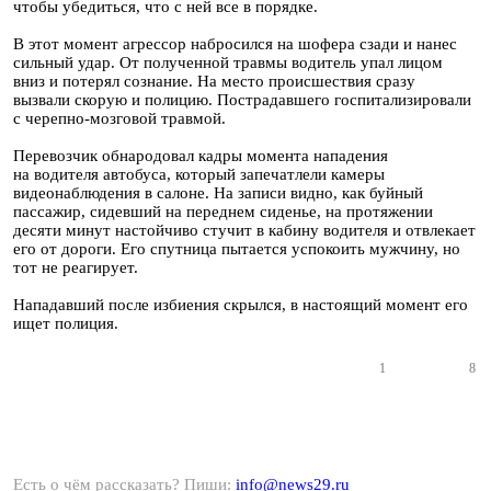
чтобы убедиться, что с ней все в порядке.
В этот момент агрессор набросился на шофера сзади и нанес
сильный удар. От полученной травмы водитель упал лицом
вниз и потерял сознание. На место происшествия сразу
вызвали скорую и полицию. Пострадавшего госпитализировали
с черепно-мозговой травмой.
Перевозчик обнародовал кадры момента нападения
на водителя автобуса, который запечатлели камеры
видеонаблюдения в салоне. На записи видно, как буйный
пассажир, сидевший на переднем сиденье, на протяжении
десяти минут настойчиво стучит в кабину водителя и отвлекает
его от дороги. Его спутница пытается успокоить мужчину, но
тот не реагирует.
Нападавший после избиения скрылся, в настоящий момент его
ищет полиция.
1
8
Есть о чём рассказать? Пиши:
info@news29.ru