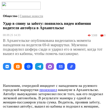
Общество
|
Главные новости
Удар в спину за заботу: появилось видео избиения
водителя автобуса в Архангельске
08.09.25 14:33
5308
0
В Архангельске опубликована видеозапись момента
нападения на водителя 69-й маршрутки. Мужчина
подкараулил шофера сзади и ударил его в момент, когда тот
вышел из кабины, чтобы помочь пассажирке.
Напомним, очередной инцидент с нападением на рулевого
городской маршрутки
произошел
накануне в Архангельске.
Автобус вынужденно затормозил после того, как его подрезал
легковой автомобиль. В результате маневра у одной из
женщин-пассажиров упала сумка. Водитель, проявив заботу,
остановил автобус, вышел из кабины и подошел к женщине,