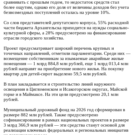
сравнивать с прошлым годом, то недостаток средств стал
более ощутим, однако его доля от величины доходов без учета
безвозмездных поступлений осталась на уровне 10%.
Со слов представителей депутатского корпуса, 55% расходной
части бюджета Архангельска приходится на нужды социально-
культурной сферы, а 28% предусмотрено на финансирование
отрасли городского хозяйства.
Проект предусматривает широкий перечень крупных и
точечных направлений, отметили парламентарии. Среди них —
возмещение собственникам за изымаемые аварийные жилые
помещения — 1 млрд 884,8 млн рублей, еще 1 млрд 013,4 млн
рублей направят на приобретение нового жилья. На покупку
квартир для детей-сирот выделено 59,5 млн рублей.
В план закладывается и строительство линий наружного
освещения в Цигломенском и Исакогорском округах, Майской
горке и в Маймаксе. На эти цели предусмотрено 20,1 млн
рублей.
Муниципальный дорожный фонд на 2026 год сформирован в
размере 882 млн рублей. Также предусмотрено
софинансирование в рамках национальных проектов в размере
3 млрд 366,9 млн рублей — эти средства станут основой для
реализации ключевых федеральных и региональных инициатив