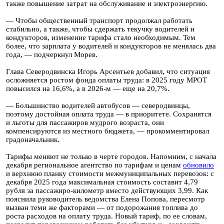
также повышение затрат на обслуживание и электроэнергию.
— Чтобы общественный транспорт продолжал работать
стабильно, а также, чтобы сдержать текучку водителей и
кондукторов, изменение тарифа стало необходимым. Тем
более, что зарплата у водителей и кондукторов не менялась два
года, — подчеркнул Морев.
Глава Северодвинска Игорь Арсентьев добавил, что ситуация
осложняется ростом фонда оплаты труда: в 2025 году МРОТ
повысился на 16,6%, а в 2026-м — еще на 20,7%.
— Большинство водителей автобусов — северодвинцы,
поэтому достойная оплата труда — в приоритете. Сохранятся
и льготы для пассажиров мудрого возраста, они
компенсируются из местного бюджета, — прокомментировал
градоначальник.
Тарифы меняют не только в черте городов. Напомним, с начала
декабря региональное агентство по тарифам и ценам
обновило
и верхнюю планку стоимости межмуниципальных перевозок: с
декабря 2025 года максимальная стоимость составит 4,79
рубля за пассажиро-километр вместо действующих 3,99. Как
пояснила руководитель ведомства Елена Попова, пересмотр
вызван теми же факторами — от подорожания топлива до
роста расходов на оплату труда. Новый тариф, по ее словам,