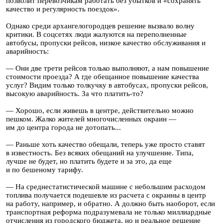
позволит перевозчикам работать без убытков и «сохранять
качество и регулярность поездок».
Однако среди архангелогородцев решение вызвало волну
критики. В соцсетях люди жалуются на переполненные
автобусы, пропуски рейсов, низкое качество обслуживания и
аварийность:
— Они две трети рейсов только выполняют, а нам повышение
стоимости проезда? А где обещанное повышение качества
услуг? Видим только толкучку в автобусах, пропуски рейсов,
высокую аварийность. За что платить-то?
— Хорошо, если живешь в центре, действительно можно
пешком. Жалко жителей многочисленных окраин —
им до центра города не дотопать...
— Раньше хоть качество обещали, теперь уже просто ставят
в известность. Без всяких обещаний на улучшение. Типа,
лучше не будет, но платить будете и за это, да еще
и по бешеному тарифу.
— На среднестатистической машине с небольшим расходом
топлива получается подешевле из расчета с окраины в центр
на работу, например, и обратно. А должно быть наоборот, если
транспортная реформа подразумевала не только миллиардные
отчисления из городского бюджета, но и реальное решение