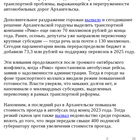
транспортной проблемы, выражающейся в перегруженности
автомобильных дорог Архангельска.
Дополнительное раздражение горожан
вызвало
и сегодняшнее
решение Архангельской гордумы выделить транспортной
компании «Рико» еще около 70 миллионов рублей до конца
года. Ранее, осенью, депутаты уже направляли перевозчику
крупные субсидии — тогда речь шла почти о 130 миллионах.
Сегодня парламентарии вновь перераспределили бюджет и
добавили 73,3 млн рублей на поддержку перевозок в 2025 году.
Эти вливания продолжаются после громкого октябрьского
конфликта, когда «Рико» приостановила автобусные рейсы,
заявив о задолженности администрации. Тогда в городе на
фоне транспортного коллапса вводили режим повышенной
готовности. Власти уверяли, что никаких долгов нет, и
напоминали о миллиардных субсидиях, выделенных
перевозчику в рамках транспортной реформы.
Напомним, в последний раз в Архангельске повышали
стоимость проезда в автобусах под конец 2023 года. Тогда
резкий скачок цен также
вызвал
недовольство среди горожан,
вплоть до того, что люди передали свыше 400 подписей
губернатору против увеличения стоимости проезда.
0
26