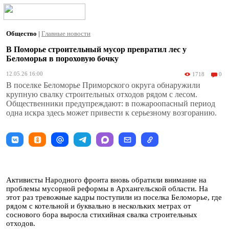
Общество
|
Главные новости
В Поморье строительный мусор превратил лес у
Беломорья в пороховую бочку
12.05.26 16:00
1718
0
В поселке Беломорье Приморского округа обнаружили
крупную свалку строительных отходов рядом с лесом.
Общественники предупреждают: в пожароопасный период
одна искра здесь может привести к серьезному возгоранию.
Активисты Народного фронта вновь обратили внимание на
проблемы мусорной реформы в Архангельской области. На
этот раз тревожные кадры поступили из поселка Беломорье, где
рядом с котельной и буквально в нескольких метрах от
соснового бора выросла стихийная свалка строительных
отходов.