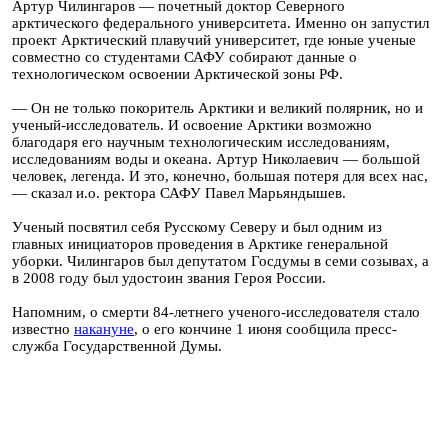
Артур Чилингаров — почетный доктор Северного
арктического федерального университета. Именно он запустил
проект Арктический плавучий университет, где юные ученые
совместно со студентами САФУ собирают данные о
технологическом освоении Арктической зоны РФ.
— Он не только покоритель Арктики и великий полярник, но и
ученый-исследователь. И освоение Арктики возможно
благодаря его научным технологическим исследованиям,
исследованиям воды и океана. Артур Николаевич — большой
человек, легенда. И это, конечно, большая потеря для всех нас,
— сказал и.о. ректора САФУ Павел Марьяндышев.
Ученый посвятил себя Русскому Северу и был одним из
главных инициаторов проведения в Арктике генеральной
уборки. Чилингаров был депутатом Госдумы в семи созывах, а
в 2008 году был удостоин звания Героя России.
Напомним, о смерти 84-летнего ученого-исследователя стало
известно
накануне
, о его кончине 1 июня сообщила пресс-
служба Государственной Думы.