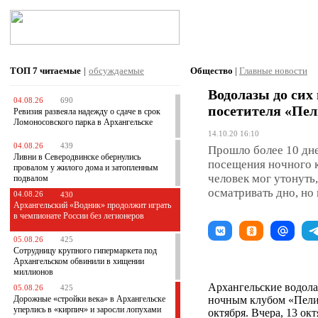
ТОП 7
читаемые
|
обсуждаемые
Общество
|
Главные новости
Водолазы до сих
04.08.26
690
посетителя «Пел
Ревизия развеяла надежду о сдаче в срок
Ломоносовского парка в Архангельске
14.10.20 16:10
04.08.26
439
Прошло более 10 дне
Ливни в Северодвинске обернулись
посещения ночного к
провалом у жилого дома и затопленным
человек мог утонуть
подвалом
осматривать дно, но 
04.08.26
430
Архангельский «Водник» продолжит играть
в чемпионате России без легионеров
05.08.26
425
Сотрудницу крупного гипермаркета под
Архангельском обвинили в хищении
миллионов
Архангельские водола
05.08.26
425
Дорожные «стройки века» в Архангельске
ночным клубом «Пелик
уперлись в «кирпич» и заросли лопухами
октября. Вчера, 13 ок