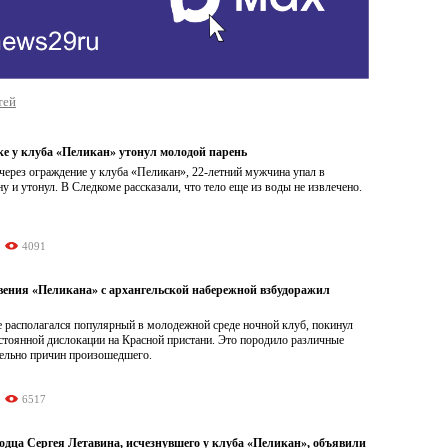
тей
ке у клуба «Пеликан» утонул молодой парень
через ограждение у клуба «Пеликан», 22-летний мужчина упал в
 и утонул. В Следкоме рассказали, что тело еще из воды не извлечено.
4091
вения «Пеликана» с архангельской набережной взбудоражил
е располагался популярный в молодежной среде ночной клуб, покинул
стоянной дислокации на Красной пристани. Это породило различные
тельно причин произошедшего.
6517
одца Сергея Летавина, исчезнувшего у клуба «Пеликан», объявили