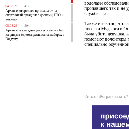
водолазы обследовали
04.08.26
417
пропавшего так и не у
Архангелогородцев приглашают на
служба-112.
спортивный праздник с дронами, ГТО и
хоккеем
Также известно, что 
05.08.26
394
поселка Мудьюга в Он
Архангельские единороссы остались без
была убита девушка, к
кандидата-одномандатника на выборах в
помогают волонтеры п
Госдуму
специально обученной
Есть о чём рассказать