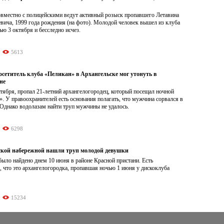
овместно с полицейскими ведут активный розыск пропавшего Летавина
вича, 1999 года рождения (на фото). Молодой человек вышел из клуба
ю 3 октября и бесследно исчез.
5613
сетитель клуба «Пеликан» в Архангельске мог утонуть в
не
ктября, пропал 21-летний архангелогородец, который посещал ночной
. У правоохранителей есть основания полагать, что мужчина сорвался в
 Однако водолазам найти труп мужчины не удалось.
6298
ской набережной нашли труп молодой девушки
ыло найдено днем 10 июня в районе Красной пристани. Есть
 что это архангелогородка, пропавшая ночью 1 июня у дискоклуба
15234