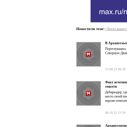
Новости по теме
|
Лента новос
В Архангельс
Перегнувшись 
Северную Двину
15.08.23 09:29
Факт исчезно
соцсети
Дебаркадер, гд
место своей по
версии относи
06.10.21 15:34
Архангелогор