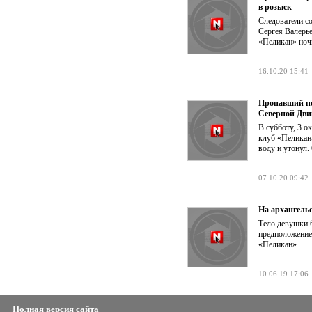
в розыск
Следователи с
Сергея Валерье
«Пеликан» ночь
16.10.20 15:41
Пропавший по
Северной Дви
В субботу, 3 о
клуб «Пеликан»
воду и утонул.
07.10.20 09:42
На архангель
Тело девушки б
предположение,
«Пеликан».
10.06.19 17:06
Полная версия сайта