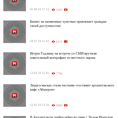
05.08.19 17:14
5195
Бизнес на низменных чувствах привлекает граждан
своей доступностью
18.07.19 11:43
6111
Игорю Годзишу на встрече со СМИ вручили
алкогольный контрафакт из местного ларька
13.03.19 15:45
7794
Люди в масках стали частыми «гостями» архангельского
кафе «Абшерон»
12.01.19 13:34
9068
В Архангельске шайка-лейка во главе с Дедом Морозом