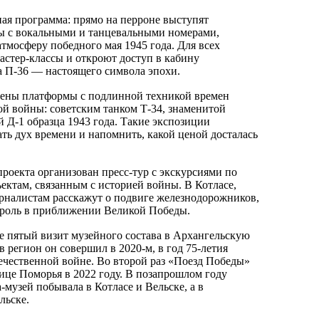
ая программа: прямо на перроне выступят
ы с вокальными и танцевальными номерами,
тмосферу победного мая 1945 года. Для всех
стер-классы и откроют доступ в кабину
а П-36 — настоящего символа эпохи.
чены платформы с подлинной техникой времен
й войны: советским танком Т-34, знаменитой
 Д-1 образца 1943 года. Такие экспозиции
ть дух времени и напомнить, какой ценой досталась
проекта организован пресс-тур с экскурсиями по
ктам, связанным с историей войны. В Котласе,
рналистам расскажут о подвиге железнодорожников,
роль в приближении Великой Победы.
е пятый визит музейного состава в Архангельскую
в регион он совершил в 2020-м, в год 75-летия
чественной войне. Во второй раз «Поезд Победы»
лице Поморья в 2022 году. В позапрошлом году
музей побывала в Котласе и Вельске, а в
льске.