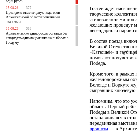
один рубль
Гостей ждет насыщенн
05.08.26
377
Президент отметил двух педагогов
творческие коллектив
Архангельской области почетными
стилизованными под а
званиями
желающих проведут ма
05.08.26
368
легендарного паровоз
Архангельские единороссы остались без
кандидата-одномандатника на выборах в
В состав поезда вклю
Госдуму
Великой Отечественно
«Катюшей» и гаубицей
помогают почувствова
Победа.
Кроме того, в рамках 
железнодорожным объе
Вологде и Воркуте жу
сыгравших ключевую 
Напомним, что это уж
область. Первый рейс 
Победы в Великой Оте
останавливался в сто
передвижная выставка-
— в Арханге
прошлом