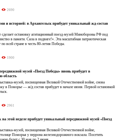
2690
ами и историей: в Архангельск прибудет уникальный жд-состав
е сделает остановку агитационный поезд-музей Минобороны РФ под
нство в памяти. Сила в подвиге!». Эта масштабная патриотическая
 по всей стране в честь 80-летия Победы.
1900
ередвижной музей «Поезд Победы» вновь прибудет в
ю область
ыставка-музей, посвященная Великой Отечественной войне, снова
вку в Поморье — ж/д состав прибудет в начале июня. Первой остановкой
льск.
2961
к на этой неделе прибудет уникальный передвижной музей «Поезд
ыставка-музей, посвященная Великой Отечественной войне,
столице Поморья у перрона железнодорожного вокзала. Посетить
жно будет с 30 мая по 2 июня.