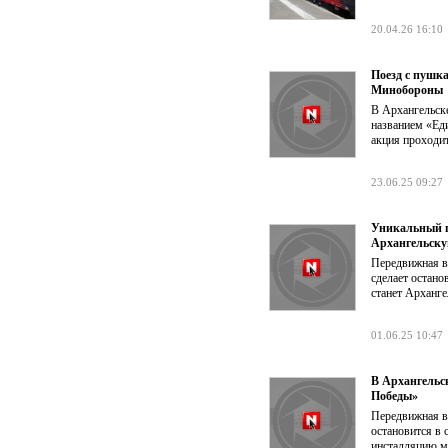
20.04.26 16:10
Поезд с пушк
Минобороны
В Архангельск
названием «Еди
акция проходит
23.06.25 09:27
Уникальный п
Архангельску
Передвижная в
сделает остано
станет Арханге
01.06.25 10:47
В Архангельс
Победы»
Передвижная в
остановится в 
инсталляцию мо