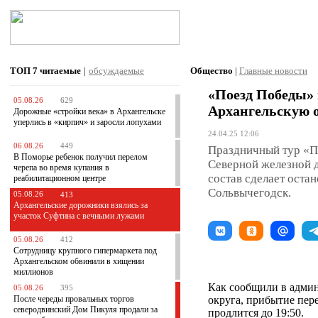
ТОП 7
читаемые
|
обсуждаемые
Общество
|
Главные новости
«Поезд Победы» 
05.08.26
629
Архангельскую о
Дорожные «стройки века» в Архангельске
уперлись в «кирпич» и заросли лопухами
24.04.25 12:06
06.08.26
449
Праздничный тур «П
В Поморье ребенок получил перелом
Северной железной д
черепа во время купания в
состав сделает оста
реабилитационном центре
Сольвычегодск.
05.08.26
413
Архангельские дорожники взялись за
участок Суфтина с вечными лужами
05.08.26
412
Сотрудницу крупного гипермаркета под
Архангельском обвинили в хищении
миллионов
Как сообщили в адми
05.08.26
395
После череды провальных торгов
округа, прибытие пер
северодвинский Дом Пикуля продали за
продлится до 19:50.