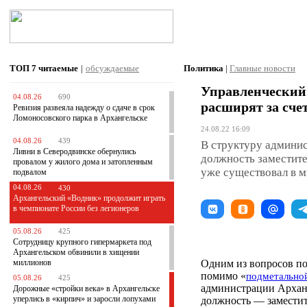
ТОП 7
читаемые
|
обсуждаемые
Политика
|
Главные новости
Управленческий
04.08.26
690
расширят за сче
Ревизия развеяла надежду о сдаче в срок
Ломоносовского парка в Архангельске
24.08.22 16:09
04.08.26
439
В структуру админис
Ливни в Северодвинске обернулись
должность заместите
провалом у жилого дома и затопленным
уже существовал в м
подвалом
04.08.26
430
Архангельский «Водник» продолжит играть
в чемпионате России без легионеров
05.08.26
425
Сотрудницу крупного гипермаркета под
Архангельском обвинили в хищении
миллионов
Одним из вопросов по
помимо «
подметально
05.08.26
425
администрации Арханг
Дорожные «стройки века» в Архангельске
уперлись в «кирпич» и заросли лопухами
должность — заместит