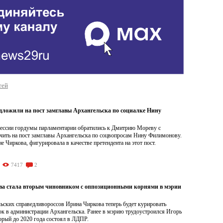
тей
дложили на пост замглавы Архангельска по социалке Нину
ессии гордумы парламентарии обратились к Дмитрию Мореву с
ачить на пост замглавы Архангельска по соцвопросам Нину Филимонову.
не Чиркова, фигурировала в качестве претендента на этот пост.
7417
2
а стала вторым чиновником с оппозиционными корнями в мэрии
ьских справедливороссов Ирина Чиркова теперь будет курировать
ок в администрации Архангельска. Ранее в мэрию трудоустроился Игорь
орый до 2020 года состоял в ЛДПР.