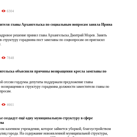
6304
тителя главы Архангельска по социальным вопросам заняла Ирина
адровое решение принял глава Архангельска Дмитрий Морев. Занять
в структуру горадмина пост замглавы по соцвопросам он пригласил
.
7848
нгельска объяснили причины возвращения кресла замглавы по
ой сессии гордумы депутаты поддержали предложение главы
 возвращении в структуру горадмина должности заместителя главы по
просам.
4661
ке создадут ещё одну муниципальную структуру в сфере
тва
вом казенном учреждении, которое займется уборкой, благоустройством
 улиц города. На содержание новоявленной муниципальной структуры,