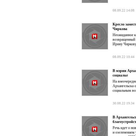
08.09.22 14:08
Кресло замес
Чиркова
Неожиданное к
возвращенный 
Ирину Чиркову
08.09.22 10:44
В мэрии Арха
социалке
На внеочередн
Архангельска о
социальным во
30.08.22 19:34
В Архангельс
благоустройс
Речь идет о но
и озеленением