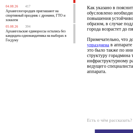
04.08.26
417
Как указано в поясни
Архангелогородцев приглашают на
обусловлено необходи
спортивный праздник с дронами, ГТО и
повышения устойчиво
хоккеем
образом, в случае под
05.08.26
394
города возрастет до пя
Архангельские единороссы остались без
кандидата-одномандатника на выборах в
Примечательно, что д
Госдуму
в аппарате
упразднена
это было также по ин
структуру горадмина 
инфраструктурному ра
ведущего специалиста
аппарата.
Есть о чём рассказать