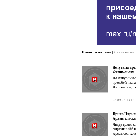
Новости по теме
|
Лента новос
Депутаты пре
Филимонову
На минувшей с
просьбой назн
Именно она, а 
22.09.22 13:18
Ирина Чирков
Архангельска
Лидер архангел
социальный бл
Арсентьев, кот