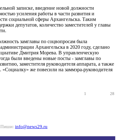
тельной записке, введение новой должности
мостью усиления работы в части развития и
сти социальной сферы Архангельска. Таким
держки депутатов, количество заместителей у главы
ти.
олжность замглавы по соцвопросам была
 администрации Архангельска в 2020 году, сделано
ициативе Дмитрия Морева. В управленческую
тогда были введены новые посты - замглавы по
звитию, заместителя руководителя аппарата, а также
. «Социалку» же повесили на заммэра-руководителя
1
28
? Пиши:
info@news29.ru