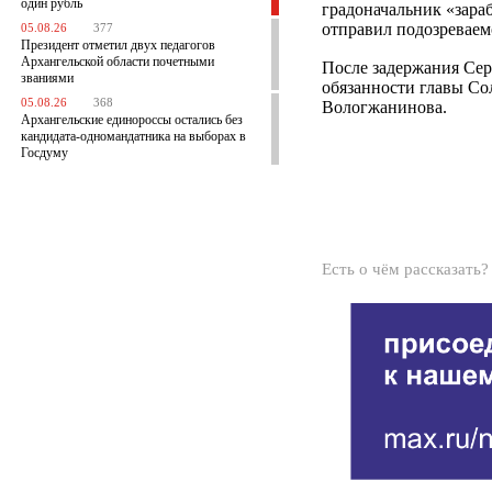
один рубль
градоначальник «зараб
отправил подозреваемо
05.08.26
377
Президент отметил двух педагогов
Архангельской области почетными
После задержания Сер
званиями
обязанности главы Со
05.08.26
368
Вологжанинова.
Архангельские единороссы остались без
кандидата-одномандатника на выборах в
Госдуму
Есть о чём рассказать