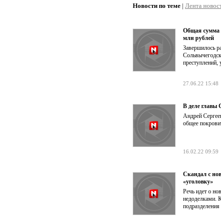
Новости по теме
|
Лента новос
Общая сумма 
млн рублей
Завершилось р
Сольвычегодск
преступлений, 
27.06.22 15:48
В деле главы
Андрей Сергеев
общее покрови
16.02.22 09:59
Скандал с но
«уголовку»
Речь идет о но
недоделками. К
подразделения 