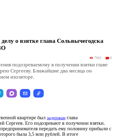
делу о взятке глава Сольвычегодска
ЗО
7962
0
ения подозреваемому в получении взятки главе
рею Сергееву. Ближайшие два месяца он
нном изоляторе.
ственной квартире был
глава
задержан
й Сергеев. Его подозревают в получении взятки.
предпринимателя передать ему половину прибыли с
оторого была 3,5 млн рублей. В итоге