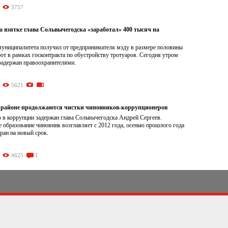
5757
 взятке глава Сольвычегодска «заработал» 400 тысяч на
муниципалитета получил от предпринимателя мзду в размере половины
от в рамках госконтракта по обустройству тротуаров. Сегодня утром
задержан правоохранителями.
5621
 районе продолжаются чистки чиновников-коррупционеров
 в коррупции задержан глава Сольвычегодска Андрей Сергеев.
образование чиновник возглавляет с 2012 года, осенью прошлого года
ран на новый срок.
4625
1