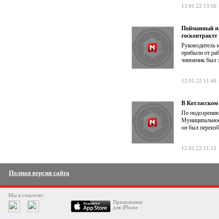
13.01.22 13:56
Пойманный на
госконтракте
Руководитель 
прибыли от раб
чиновник был 
12.01.22 11:46
В Котласском
По подозрению
Муниципальное 
он был переизб
12.01.22 11:11
Полная версия сайта
Мы в соцсетях:
Приложение
для iPhone