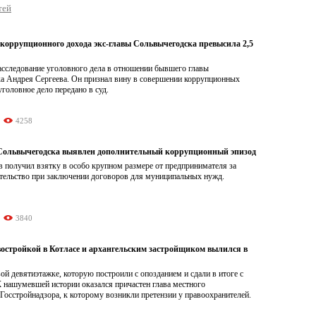
тей
коррупционного дохода экс-главы Сольвычегодска превысила 2,5
асследование уголовного дела в отношении бывшего главы
а Андрея Сергеева. Он признал вину в совершении коррупционных
уголовное дело передано в суд.
4258
 Сольвычегодска выявлен дополнительный коррупционный эпизод
 получил взятку в особо крупном размере от предпринимателя за
тельство при заключении договоров для муниципальных нужд.
3840
востройкой в Котласе и архангельским застройщиком вылился в
вой девятиэтажке, которую построили с опозданием и сдали в итоге с
 нашумевшей истории оказался причастен глава местного
Госстройнадзора, к которому возникли претензии у правоохранителей.