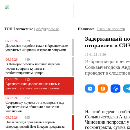
ТОП 7
читаемые
|
обсуждаемые
Политика
|
Главные новости
Задержанный по 
05.08.26
629
отправлен в СИ
Дорожные «стройки века» в Архангельске
уперлись в «кирпич» и заросли лопухами
16.01.22 16:39
06.08.26
449
Избрана мера пресеч
В Поморье ребенок получил перелом
Сольвычегодска Анд
черепа во время купания в
проведет в следстве
реабилитационном центре
05.08.26
413
Архангельские дорожники взялись за
участок Суфтина с вечными лужами
05.08.26
412
Сотрудницу крупного гипермаркета под
Архангельском обвинили в хищении
миллионов
На этой неделе в соб
Сольвычегодска Андре
05.08.26
395
Чиновник попросил у 
После череды провальных торгов
северодвинский Дом Пикуля продали за
госконтракта, сумма к