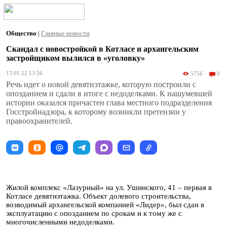
Общество
|
Главные новости
Скандал с новостройкой в Котласе и архангельским
застройщиком вылился в «уголовку»
13.01.22 13:56
5756
0
Речь идет о новой девятиэтажке, которую построили с
опозданием и сдали в итоге с недоделками. К нашумевшей
истории оказался причастен глава местного подразделения
Госстройнадзора, к которому возникли претензии у
правоохранителей.
Жилой комплекс «Лазурный» на ул. Ушинского, 41 – первая в
Котласе девятиэтажка. Объект долевого строительства,
возводимый архангельской компанией «Лидер», был сдан в
эксплуатацию с опозданием по срокам и к тому же с
многочисленными недоделками.