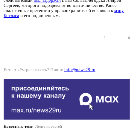
следователями
был задержан
глава Сольвычегодска Андрей
Сергеев, которого подозревают во взяточничестве. Ранее
аналогичные претензии у правоохранителей возникли к
мэру
Котласа
и его подчиненным.
2
0
Есть о чём рассказать? Пиши:
info@news29.ru
Новости по теме
|
Лента новостей