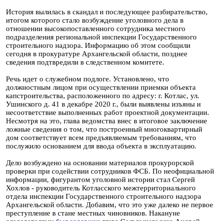
История вылилась в скандал и последующее разбирательство,
итогом которого стало возбуждение уголовного дела в
отношении высокопоставленного сотрудника местного
подразделения региональной инспекции Государственного
строительного надзора. Информацию об этом сообщили
сегодня в прокуратуре Архангельской области, позднее
сведения подтвредили в следственном комитете.
Речь идет о служебном подлоге. Установлено, что
должностным лицом при осуществлении приемки объекта
капстроительства, расположенного по адресу: г. Котлас, ул.
Ушинского д. 41 в декабре 2020 г., были выявлены изъяны и
несоответствие выполненных работ проектной документации.
Несмотря на это, глава ведомства внес в итоговое заключение
ложные сведения о том, что построенный многоквартирный
дом соответствует всем предъявляемым требованиям, что
послужило основанием для ввода объекта в эксплуатацию.
Дело возбуждено на основании материалов прокурорской
проверки при содействии сотрудников ФСБ. По неофициальной
информации, фигурантом уголовной истории стал Сергей
Хохлов - руководитель Котласского межтерриториального
отдела инспекции Государственного строительного надзора
Архангельской области. Добавим, что это уже далеко не первое
преступление в стане местных чиновников. Накануне