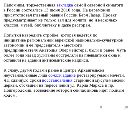
Напомним, торжественная
закладка
самой северной синагоги
в России состоялась 13 июня 2010 года. На церемонии
присутствовал главный раввин России Берл Лазар. Проект
предусматривает не только зал для молитв, но и несколько
классов, музей, библиотеку и даже ресторан.
Попытки навредить стройке, которая ведется по
инициативе региональной еврейской национально-культурной
автономии и ее председателя - местного
предпринимателя Анатолия Обермейстера, были и ранее. Чуть
более года назад хулиганы обстреляли из пневматики окна и
оставили на здании антисемитские надписи.
К слову, двумя годами ранее в центре Архангельска
неустановленные лица
сожгли здание
реставрируемой мечети.
ЧП сдвинуло сроки
восстановления
старинной мусульманской
церкви, стоявшей
на пересечении ул. Карла Маркса и пр.
Новгородский, возведение которой сейчас вновь идет полным
ходом
.
0
20