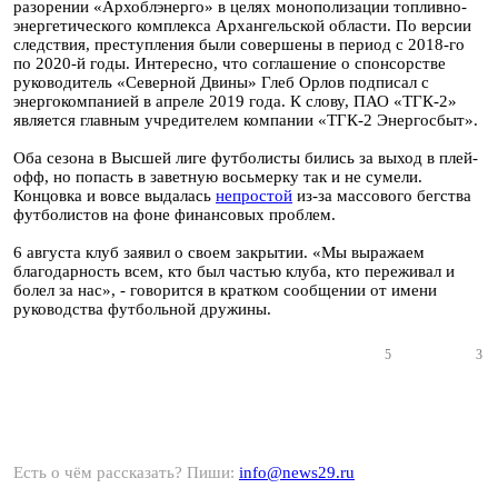
разорении «Архоблэнерго» в целях монополизации топливно-
энергетического комплекса Архангельской области. По версии
следствия, преступления были совершены в период с 2018-го
по 2020-й годы. Интересно, что соглашение о спонсорстве
руководитель «Северной Двины» Глеб Орлов подписал с
энергокомпанией в апреле 2019 года. К слову, ПАО «ТГК-2»
является главным учредителем компании «ТГК-2 Энергосбыт».
Оба сезона в Высшей лиге футболисты бились за выход в плей-
офф, но попасть в заветную восьмерку так и не сумели.
Концовка и вовсе выдалась
непростой
из-за массового бегства
футболистов на фоне финансовых проблем.
6 августа клуб заявил о своем закрытии. «Мы выражаем
благодарность всем, кто был частью клуба, кто переживал и
болел за нас», - говорится в кратком сообщении от имени
руководства футбольной дружины.
5
3
Есть о чём рассказать? Пиши:
info@news29.ru