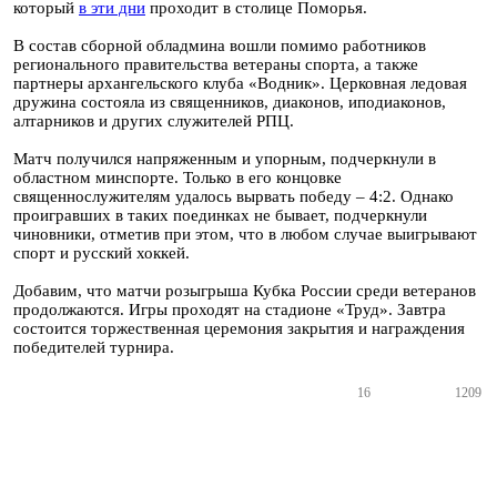
который
в эти дни
проходит в столице Поморья.
В состав сборной обладмина вошли помимо работников
регионального правительства ветераны спорта, а также
партнеры архангельского клуба «Водник». Церковная ледовая
дружина состояла из священников, диаконов, иподиаконов,
алтарников и других служителей РПЦ.
Матч получился напряженным и упорным, подчеркнули в
областном минспорте. Только в его концовке
священнослужителям удалось вырвать победу – 4:2. Однако
проигравших в таких поединках не бывает, подчеркнули
чиновники, отметив при этом, что в любом случае выигрывают
спорт и русский хоккей.
Добавим, что матчи розыгрыша Кубка России среди ветеранов
продолжаются. Игры проходят на стадионе «Труд». Завтра
состоится торжественная церемония закрытия и награждения
победителей турнира.
16
1209